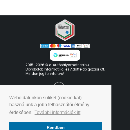
2015–2026 © e-Autópályamatrica.hu
Biorobotok Informatikai és Adatfeldolgozási Kft.
Minden jog fenntartva!
Weboldalunkon sütiket (cookie-kat)
használunk a jobb felhasználói élmény
érdekében.
További információk itt
Adatvédelmi elveink
Rendben