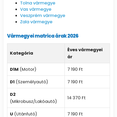
Tolna vármegye
Vas vármegye
Veszprém vármegye
Zala vármegye
Vármegyei matrica árak 2026
Éves vármegyei
Kategória
ár
D1M
(Motor)
7 190 Ft
D1
(Személyautó)
7 190 Ft
D2
14 370 Ft
(Mikrobusz/Lakóautó)
U
(Utánfutó)
7 190 Ft