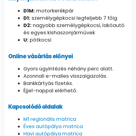
D1M:
motorkerékpár
D1:
személygépkocsi legfeljebb 7 főig
D2:
nagyobb személygépkocsi, lakóautó
és egyes kishaszonjárművek
U:
pótkocsi
Online vásárlás előnyei
Gyors ügyintézés néhány perc alatt.
Azonnali e-mailes visszaigazolás.
Bankkártyás fizetés.
Éjjel-nappal elérhető.
Kapcsolódó oldalak
M1 regionális matrica
Éves autópálya matrica
Havi autópálya matrica