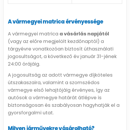
A vármegyei matrica érvényessége
A vármegyei matrica
a vásárlás napjától
(vagy az előre megjelölt kezdőnaptól) a
tárgyévre vonatkozóan biztosít úthasználati
jogosultságot, a következő év január 31-jének
24:00 órájáig.
A jogosultság az adott vármegye díjköteles
útszakaszaira, valamint a szomszédos
vármegye első lehajtójáig érvényes, így az
autósok a vármegye határát átlépve is
biztonságosan és szabályosan hagyhatják el a
gyorsforgalmi utat.
Milyen járművekre vásárolható?