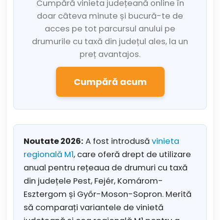
Cumpără vinieta județeană online în
doar câteva minute și bucură-te de
acces pe tot parcursul anului pe
drumurile cu taxă din județul ales, la un
preț avantajos.
Cumpără acum
Noutate 2026:
A fost introdusă
vinieta
regională M1
, care oferă drept de utilizare
anual pentru rețeaua de drumuri cu taxă
din județele Pest, Fejér, Komárom-
Esztergom și Győr-Moson-Sopron. Merită
să comparați variantele de vinietă