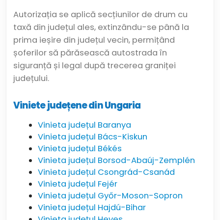
Autorizația se aplică secțiunilor de drum cu
taxă din județul ales, extinzându-se până la
prima ieșire din județul vecin, permițând
șoferilor să părăsească autostrada în
siguranță și legal după trecerea graniței
județului.
Viniete județene din Ungaria
Vinieta județul Baranya
Vinieta județul Bács-Kiskun
Vinieta județul Békés
Vinieta județul Borsod-Abaúj-Zemplén
Vinieta județul Csongrád-Csanád
Vinieta județul Fejér
Vinieta județul Győr-Moson-Sopron
Vinieta județul Hajdú-Bihar
Vinieta județul Heves