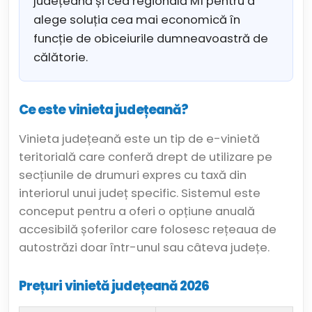
județeană și cea regională M1 pentru a
alege soluția cea mai economică în
funcție de obiceiurile dumneavoastră de
călătorie.
Ce este vinieta județeană?
Vinieta județeană este un tip de e-vinietă
teritorială care conferă drept de utilizare pe
secțiunile de drumuri expres cu taxă din
interiorul unui județ specific. Sistemul este
conceput pentru a oferi o opțiune anuală
accesibilă șoferilor care folosesc rețeaua de
autostrăzi doar într-unul sau câteva județe.
Prețuri vinietă județeană 2026