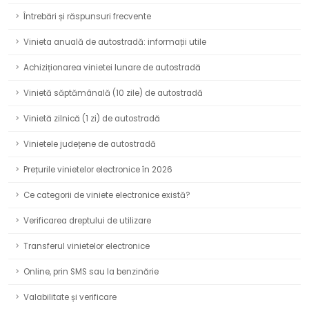
Întrebări și răspunsuri frecvente
Vinieta anuală de autostradă: informații utile
Achiziționarea vinietei lunare de autostradă
Vinietă săptămânală (10 zile) de autostradă
Vinietă zilnică (1 zi) de autostradă
Vinietele județene de autostradă
Prețurile vinietelor electronice în 2026
Ce categorii de viniete electronice există?
Verificarea dreptului de utilizare
Transferul vinietelor electronice
Online, prin SMS sau la benzinărie
Valabilitate și verificare