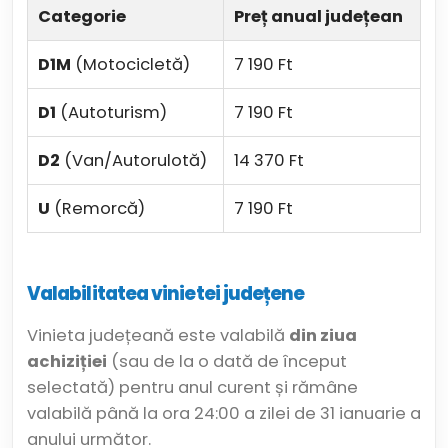
Categorie
Preț anual județean
D1M
(Motocicletă)
7 190 Ft
D1
(Autoturism)
7 190 Ft
D2
(Van/Autorulotă)
14 370 Ft
U
(Remorcă)
7 190 Ft
Valabilitatea vinietei județene
Vinieta județeană este valabilă
din ziua
achiziției
(sau de la o dată de început
selectată) pentru anul curent și rămâne
valabilă până la ora 24:00 a zilei de 31 ianuarie a
anului următor.