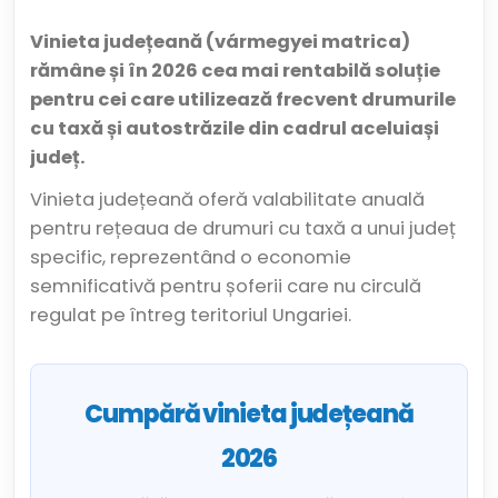
Vinieta județeană (vármegyei matrica)
rămâne și în 2026 cea mai rentabilă soluție
pentru cei care utilizează frecvent drumurile
cu taxă și autostrăzile din cadrul aceluiași
județ.
Vinieta județeană oferă valabilitate anuală
pentru rețeaua de drumuri cu taxă a unui județ
specific, reprezentând o economie
semnificativă pentru șoferii care nu circulă
regulat pe întreg teritoriul Ungariei.
Cumpără vinieta județeană
2026