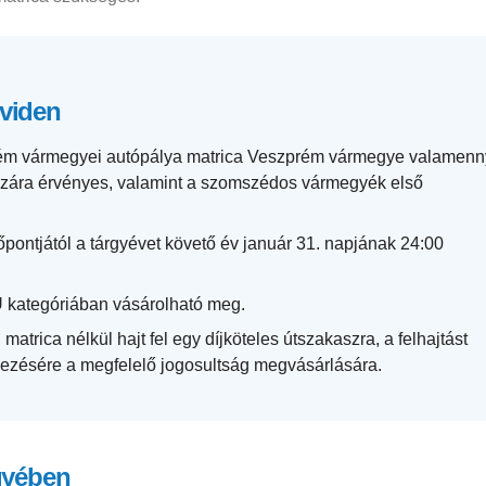
öviden
m vármegyei autópálya matrica Veszprém vármegye valamenn
aszára érvényes, valamint a szomszédos vármegyék első
őpontjától a tárgyévet követő év január 31. napjának 24:00
 kategóriában vásárolható meg.
 matrica nélkül hajt fel egy díjköteles útszakaszra, a felhajtást
kezésére a megfelelő jogosultság megvásárlására.
gyében