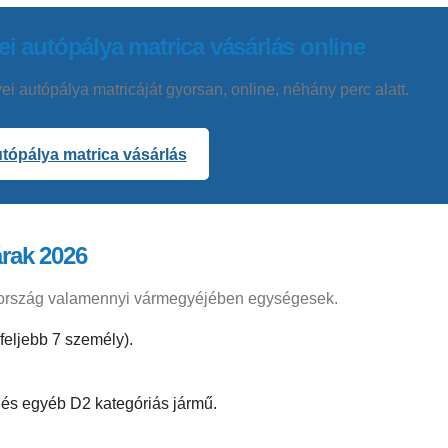
 autópálya matrica vásárlás online
autópálya matricáját gyorsan, online, néhány perc alatt.
tópálya matrica vásárlás
árak 2026
arország valamennyi vármegyéjében egységesek.
feljebb 7 személy).
 és egyéb D2 kategóriás jármű.