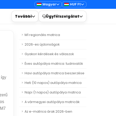
Magyar
HUF Ft
További
Ügyfélszolgálat
M1 regionális matrica
2026-es újdonságok
Gyakori kérdések és válaszok
Éves autópálya matrica: tudnivalók
Havi autópálya matrica beszerzése
 így
Heti (10 napos) autópálya matrica
Napi (1 napos) autópálya matrica
zerű
tos
A vármegyei autópálya matricák
 M7
Az e-matrica árak 2026-ben