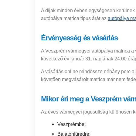
A díjak minden évben egységesen kerülnek m
autópálya matrica típus árát az
autópálya ma
Érvényesség és vásárlás
A Veszprém vármegyei autópálya matrica a v
következő év január 31. napjának 24:00 óráj
A vásárlás online mindössze néhány perc alat
követően megvásárolt matrica már nem fedezi
Mikor éri meg a Veszprém vár
Az éves vármegyei jogosultság különösen ke
Veszprémbe;
Balatonfüredre;