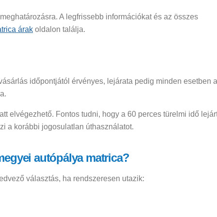
eghatározásra. A legfrissebb információkat és az összes
trica árak
oldalon találja.
ásárlás időpontjától érvényes, lejárata pedig minden esetben 
a.
t elvégezhető. Fontos tudni, hogy a 60 perces türelmi idő lejár
 a korábbi jogosulatlan úthasználatot.
megyei autópálya matrica?
dvező választás, ha rendszeresen utazik: