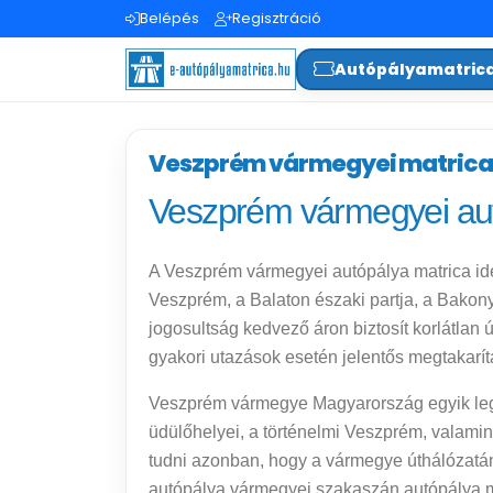
Belépés
Regisztráció
Autópályamatric
Veszprém vármegyei matrica
Veszprém vármegyei aut
A Veszprém vármegyei autópálya matrica id
Veszprém, a Balaton északi partja, a Bakon
jogosultság kedvező áron biztosít korlátlan 
gyakori utazások esetén jelentős megtakarítá
Veszprém vármegye Magyarország egyik legke
üdülőhelyei, a történelmi Veszprém, valamin
tudni azonban, hogy a vármegye úthálózatán
autópálya vármegyei szakaszán autópálya m