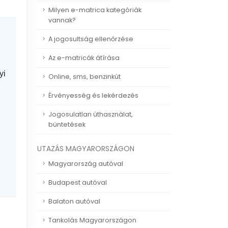
Milyen e-matrica kategóriák
vannak?
A jogosultság ellenőrzése
Az e-matricák átírása
yi
Online, sms, benzinkút
Érvényesség és lekérdezés
Jogosulatlan úthasználat,
büntetések
UTAZÁS MAGYARORSZÁGON
Magyarország autóval
Budapest autóval
Balaton autóval
Tankolás Magyarországon