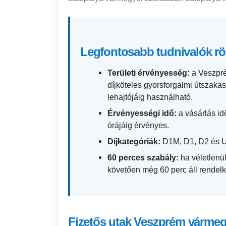
Legfontosabb tudnivalók r
Területi érvényesség:
a Veszpré
díjköteles gyorsforgalmi útszak
lehajtójáig használható.
Érvényességi idő:
a vásárlás id
órájáig érvényes.
Díjkategóriák:
D1M, D1, D2 és U
60 perces szabály:
ha véletlenül
követően még 60 perc áll rendel
Fizetős utak Veszprém várme