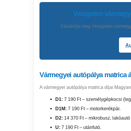
Veszprém vármegyei
Vásárolja meg Veszprém vármegyei 
Au
Vármegyei autópálya matrica 
A vármegyei autópálya matrica díjai Magy
D1:
7 190 Ft – személygépkocsi (leg
D1M:
7 190 Ft – motorkerékpár.
D2:
14 370 Ft – mikrobusz, lakóautó
U:
7 190 Ft – utánfutó.