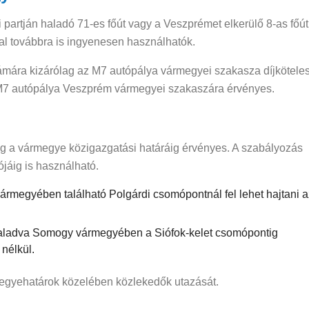
partján haladó 71-es főút vagy a Veszprémet elkerülő 8-as főút
l továbbra is ingyenesen használhatók.
ára kizárólag az M7 autópálya vármegyei szakasza díjköteles
M7 autópálya Veszprém vármegyei szakaszára érvényes.
g a vármegye közigazgatási határáig érvényes. A szabályozás
jáig is használható.
vármegyében található Polgárdi csomópontnál fel lehet hajtani a
haladva Somogy vármegyében a Siófok-kelet csomópontig
nélkül.
megyehatárok közelében közlekedők utazását.