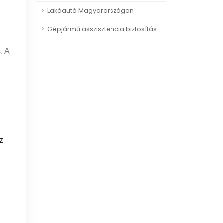
Lakóautó Magyarországon
Gépjármű asszisztencia biztosítás
. A
z