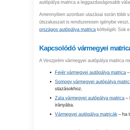
autópálya matrica a leggazdaságosabb vála
Amennyiben azonban utazásai során több vá
útszakaszait is rendszeresen igénybe veszi
országos autópálya matrica
költségét. Sok 
Kapcsolódó vármegyei matric
A Veszprém vármegyei autópálya matrica mel
Fejér vármegyei autópálya matrica
–
Somogy vármegyei autópálya matri
utazásokhoz.
Zala vármegyei autópálya matrica
– 
irányába.
Vármegyei autópálya matricák
– ha t