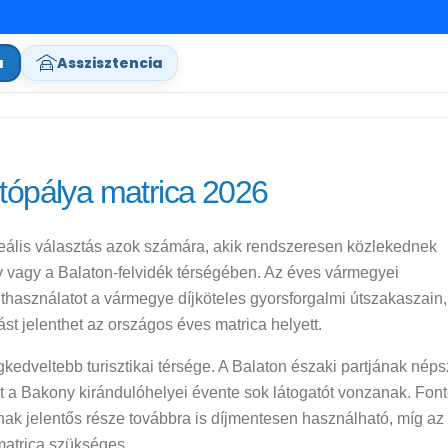
a
Asszisztencia
ópálya matrica 2026
eális választás azok számára, akik rendszeresen közlekednek
y vagy a Balaton-felvidék térségében. Az éves vármegyei
úthasználatot a vármegye díjköteles gyorsforgalmi útszakaszain,
st jelenthet az országos éves matrica helyett.
dveltebb turisztikai térsége. A Balaton északi partjának néps
t a Bakony kirándulóhelyei évente sok látogatót vonzanak. Fon
ak jelentős része továbbra is díjmentesen használható, míg az
atrica szükséges.