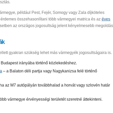
sztás.
rmegye, például Pest, Fejér, Somogy vagy Zala díjköteles
, érdemes összehasonlítani több vármegyei matrica és az
éves
esetben az országos jogosultság jelent kényelmesebb megoldás
ák
lett gyakran szükség lehet más vármegyék jogosultságaira is.
 Budapest irányába történő közlekedéshez.
ca
– a Balaton déli partja vagy Nagykanizsa felé történő
ha az M7 autópályán továbbhalad a horvát vagy szlovén határ
öbb vármegye érvényességi területét szeretné áttekinteni.