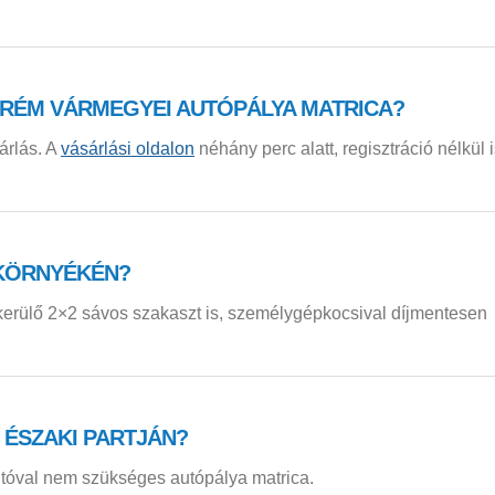
RÉM VÁRMEGYEI AUTÓPÁLYA MATRICA?
árlás. A
vásárlási oldalon
néhány perc alatt, regisztráció nélkül 
 KÖRNYÉKÉN?
lkerülő 2×2 sávos szakaszt is, személygépkocsival díjmentesen
N ÉSZAKI PARTJÁN?
tóval nem szükséges autópálya matrica.