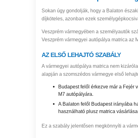
Sokan úgy gondolják, hogy a Balaton északi 
díjköteles, azonban ezek személygépkocsiva
Veszprém vármegyében a személyautók szám
Veszprém vármegyei autópálya matrica az 
AZ ELSŐ LEHAJTÓ SZABÁLY
A vármegyei autópálya matrica nem kizáróla
alapján a szomszédos vármegye első lehajtó
Budapest felől érkezve már a Fejér 
M7 autópályára.
A Balaton felől Budapest irányába 
használható plusz matrica vásárlása 
Ez a szabály jelentősen megkönnyíti a vár