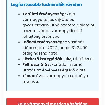
Legfontosabb tudnivalók röviden
Területi érvényesség:
Zala
vármegye teljes díjköteles
gyorsforgalmi úthálózatára, valamint
a szomszédos vármegyék első
lehajtóiig érvényes.
Időbeli érvényesség:
a vásárlás
időpontjától 2027. január 31. 24:00
óráig használható.
Elérhető kategóriák:
D1M, D1, D2 és U.
Felhasználás:
korlátlan számú
utazás az érvényességi idő alatt.
Típus:
éves vármegyei autópálya
matrica.
Zala vármegyei matrica vásárlása