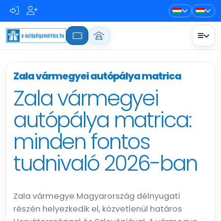
Zala vármegyei autópálya matrica
Zala vármegyei
autópálya matrica:
minden fontos
tudnivaló 2026-ban
Zala vármegye Magyarország délnyugati
részén helyezkedik el, közvetlenül határos