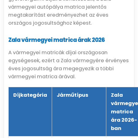
vármegyei autópálya matrica jelentős
megtakarítást eredményezhet az éves
országos jogosultsághoz képest.
Zala vármegyei matrica árak 2026
A vármegyei matricák díjai országosan
egységesek, ezért a Zala vármegyére érvényes
éves jogosultság ára megegyezik a többi
vármegyei matrica árával.
Díjkategória
Járműtípus
Zala
vármegye
matrica
ára 2026-
ban