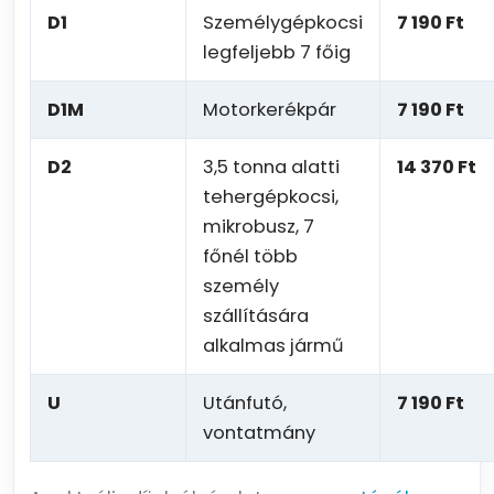
D1
Személygépkocsi
7 190 Ft
legfeljebb 7 főig
D1M
Motorkerékpár
7 190 Ft
D2
3,5 tonna alatti
14 370 Ft
tehergépkocsi,
mikrobusz, 7
főnél több
személy
szállítására
alkalmas jármű
U
Utánfutó,
7 190 Ft
vontatmány