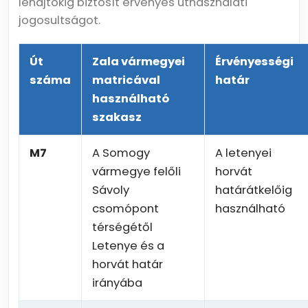
lehajtókig biztosít érvényes úthasználati
jogosultságot.
Út
Zala vármegyei
Érvényességi
száma
matricával
határ
használható
szakasz
M7
A Somogy
A letenyei
vármegye felőli
horvát
Sávoly
határátkelőig
csomópont
használható
térségétől
Letenye és a
horvát határ
irányába