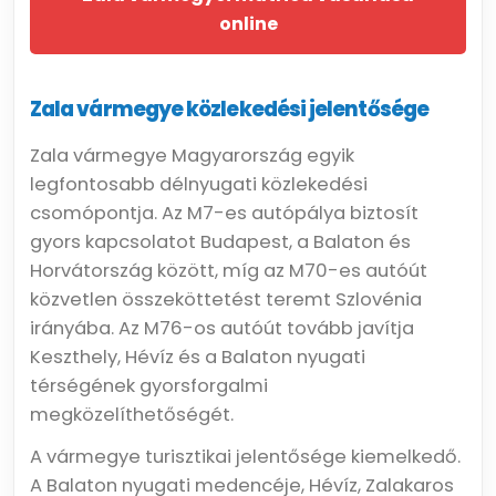
online
Zala vármegye közlekedési jelentősége
Zala vármegye Magyarország egyik
legfontosabb délnyugati közlekedési
csomópontja. Az M7-es autópálya biztosít
gyors kapcsolatot Budapest, a Balaton és
Horvátország között, míg az M70-es autóút
közvetlen összeköttetést teremt Szlovénia
irányába. Az M76-os autóút tovább javítja
Keszthely, Hévíz és a Balaton nyugati
térségének gyorsforgalmi
megközelíthetőségét.
A vármegye turisztikai jelentősége kiemelkedő.
A Balaton nyugati medencéje, Hévíz, Zalakaros