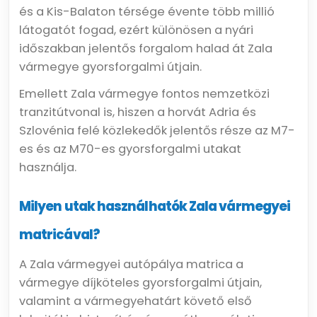
és a Kis-Balaton térsége évente több millió
látogatót fogad, ezért különösen a nyári
időszakban jelentős forgalom halad át Zala
vármegye gyorsforgalmi útjain.
Emellett Zala vármegye fontos nemzetközi
tranzitútvonal is, hiszen a horvát Adria és
Szlovénia felé közlekedők jelentős része az M7-
es és az M70-es gyorsforgalmi utakat
használja.
Milyen utak használhatók Zala vármegyei
matricával?
A Zala vármegyei autópálya matrica a
vármegye díjköteles gyorsforgalmi útjain,
valamint a vármegyehatárt követő első