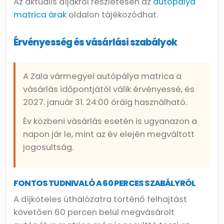
Az aktuális díjakról részletesen az
autópálya
matrica árak
oldalon tájékozódhat.
Érvényesség és vásárlási szabályok
A Zala vármegyei autópálya matrica a
vásárlás időpontjától válik érvényessé, és
2027. január 31. 24:00 óráig használható.
Év közbeni vásárlás esetén is ugyanazon a
napon jár le, mint az év elején megváltott
jogosultság.
FONTOS TUDNIVALÓ A 60 PERCES SZABÁLYRÓL
A díjköteles úthálózatra történő felhajtást
követően 60 percen belül megvásárolt