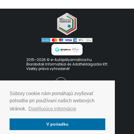
2015–2026 © e-Autópályamatrica.hu
Biorobotok Informatikai és Adatfeldolgozási Kft.
Všetky práva vyhradené!
Súbory cookie nám pomáhajú zvyšovať
pohodlie pri používaní našich webových
stránok.
Doplňujúce informácie
Zásady ochrany osobných údajov
V poriadku
Podmienky používania