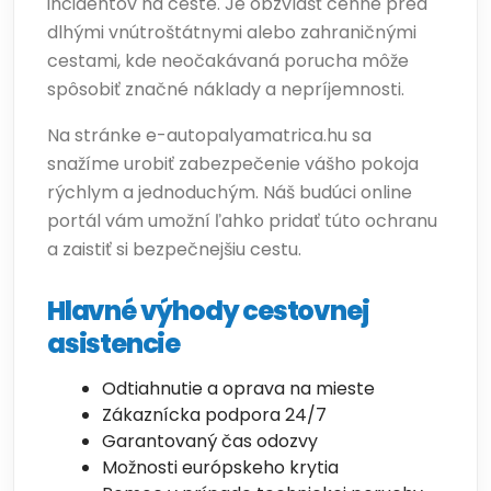
incidentov na ceste. Je obzvlášť cenné pred
dlhými vnútroštátnymi alebo zahraničnými
cestami, kde neočakávaná porucha môže
spôsobiť značné náklady a nepríjemnosti.
Na stránke e-autopalyamatrica.hu sa
snažíme urobiť zabezpečenie vášho pokoja
rýchlym a jednoduchým. Náš budúci online
portál vám umožní ľahko pridať túto ochranu
a zaistiť si bezpečnejšiu cestu.
Hlavné výhody cestovnej
asistencie
Odtiahnutie a oprava na mieste
Zákaznícka podpora 24/7
Garantovaný čas odozvy
Možnosti európskeho krytia