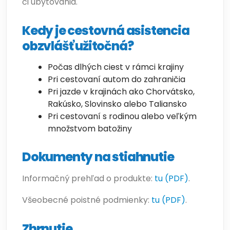
či ubytovania.
Kedy je cestovná asistencia
obzvlášť užitočná?
Počas dlhých ciest v rámci krajiny
Pri cestovaní autom do zahraničia
Pri jazde v krajinách ako Chorvátsko,
Rakúsko, Slovinsko alebo Taliansko
Pri cestovaní s rodinou alebo veľkým
množstvom batožiny
Dokumenty na stiahnutie
Informačný prehľad o produkte:
tu (PDF)
.
Všeobecné poistné podmienky:
tu (PDF)
.
Zhrnutie