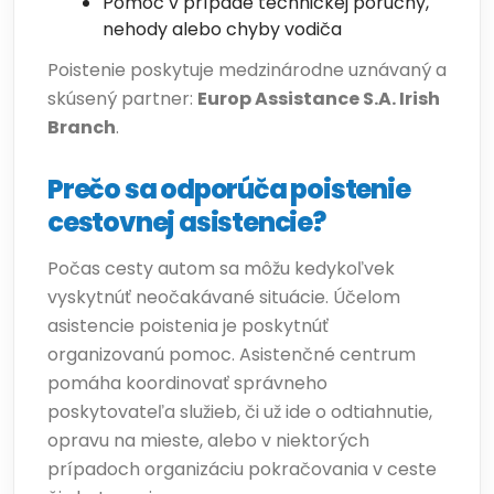
Pomoc v prípade technickej poruchy,
nehody alebo chyby vodiča
Poistenie poskytuje medzinárodne uznávaný a
skúsený partner:
Europ Assistance S.A. Irish
Branch
.
Prečo sa odporúča poistenie
cestovnej asistencie?
Počas cesty autom sa môžu kedykoľvek
vyskytnúť neočakávané situácie. Účelom
asistencie poistenia je poskytnúť
organizovanú pomoc. Asistenčné centrum
pomáha koordinovať správneho
poskytovateľa služieb, či už ide o odtiahnutie,
opravu na mieste, alebo v niektorých
prípadoch organizáciu pokračovania v ceste