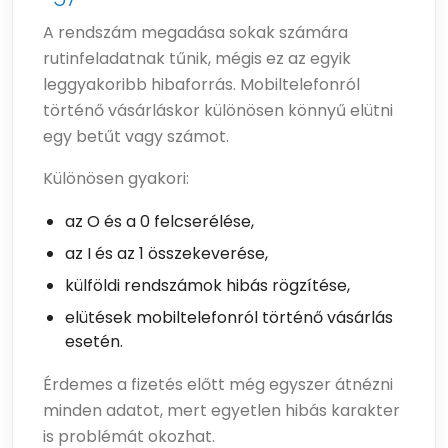
A rendszám megadása sokak számára
rutinfeladatnak tűnik, mégis ez az egyik
leggyakoribb hibaforrás. Mobiltelefonról
történő vásárláskor különösen könnyű elütni
egy betűt vagy számot.
Különösen gyakori:
az O és a 0 felcserélése,
az I és az 1 összekeverése,
külföldi rendszámok hibás rögzítése,
elütések mobiltelefonról történő vásárlás
esetén.
Érdemes a fizetés előtt még egyszer átnézni
minden adatot, mert egyetlen hibás karakter
is problémát okozhat.