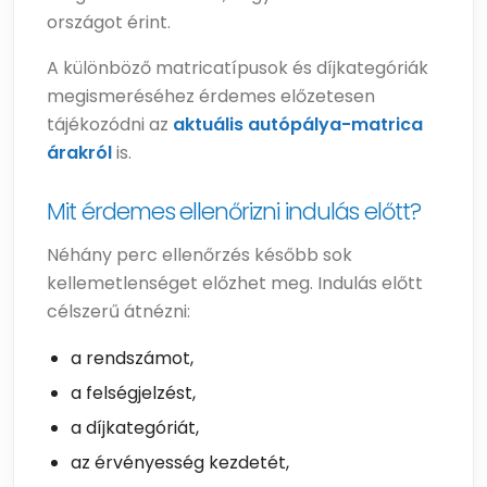
országot érint.
A különböző matricatípusok és díjkategóriák
megismeréséhez érdemes előzetesen
tájékozódni az
aktuális autópálya-matrica
árakról
is.
Mit érdemes ellenőrizni indulás előtt?
Néhány perc ellenőrzés később sok
kellemetlenséget előzhet meg. Indulás előtt
célszerű átnézni:
a rendszámot,
a felségjelzést,
a díjkategóriát,
az érvényesség kezdetét,