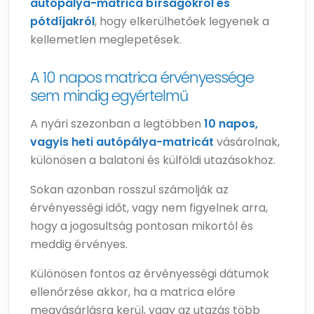
autópálya-matrica bírságokról és
pótdíjakról
, hogy elkerülhetőek legyenek a
kellemetlen meglepetések.
A 10 napos matrica érvényessége
sem mindig egyértelmű
A nyári szezonban a legtöbben
10 napos,
vagyis heti autópálya-matricát
vásárolnak,
különösen a balatoni és külföldi utazásokhoz.
Sokan azonban rosszul számolják az
érvényességi időt, vagy nem figyelnek arra,
hogy a jogosultság pontosan mikortól és
meddig érvényes.
Különösen fontos az érvényességi dátumok
ellenőrzése akkor, ha a matrica előre
megvásárlásra kerül, vagy az utazás több