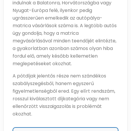
indulnak a Balatonra, Horvátországba vagy
Nyugat-Európa felé, ilyenkor pedig
ugrásszerűen emelkedik az autópálya-
matrica vásárlások száma is. A legtöbb autós
úgy gondolja, hogy a matrica
megvásárlásával minden teendőjét elintézte,
a gyakorlatban azonban számos olyan hiba
fordul elő, amely később kellemetlen
meglepetéseket okozhat.
A pótdíjak jelentős része nem szándékos
szabályszegésből, hanem egyszerű
figyelmetlenségből ered. Egy elírt rendszám,
rosszul kiválasztott díjkategória vagy nem
ellenőrzött visszaigazolás is problémát
okozhat.