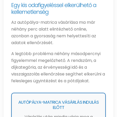
Egy kis odafigyeléssel elkerülhető a
kellemetlenség
Az autópálya-matrica vásárlása ma már
néhány perc alatt elintézhető online,
azonban a gyorsaság nem helyettesíti az
adatok ellenőrzését.
A legtöbb probléma néhány másodpercnyi
figyelemmel megelőzhető. A rendszám, a
díjkategória, az érvényességi idő és a
visszaigazolás ellenőrzése segíthet elkerülni a
felesleges ügyintézést és a pótdíjakat.
AUTÓPÁLYA-MATRICA VÁSÁRLÁS INDULÁS
ELŐTT
Vásárlás után mindig várja meg a