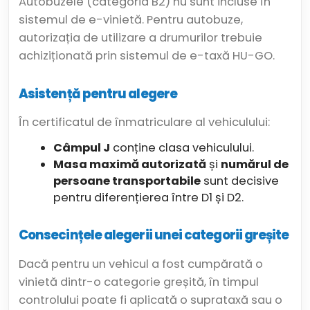
Autobuzele (categoria B2) nu sunt incluse în
sistemul de e-vinietă. Pentru autobuze,
autorizația de utilizare a drumurilor trebuie
achiziționată prin sistemul de e-taxă HU-GO.
Asistență pentru alegere
În certificatul de înmatriculare al vehiculului:
Câmpul J
conține clasa vehiculului.
Masa maximă autorizată
și
numărul de
persoane transportabile
sunt decisive
pentru diferențierea între D1 și D2.
Consecințele alegerii unei categorii greșite
Dacă pentru un vehicul a fost cumpărată o
vinietă dintr-o categorie greșită, în timpul
controlului poate fi aplicată o suprataxă sau o