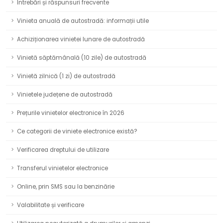
Întrebări și răspunsuri frecvente
Vinieta anuală de autostradă: informații utile
Achiziționarea vinietei lunare de autostradă
Vinietă săptămânală (10 zile) de autostradă
Vinietă zilnică (1 zi) de autostradă
Vinietele județene de autostradă
Prețurile vinietelor electronice în 2026
Ce categorii de viniete electronice există?
Verificarea dreptului de utilizare
Transferul vinietelor electronice
Online, prin SMS sau la benzinărie
Valabilitate și verificare