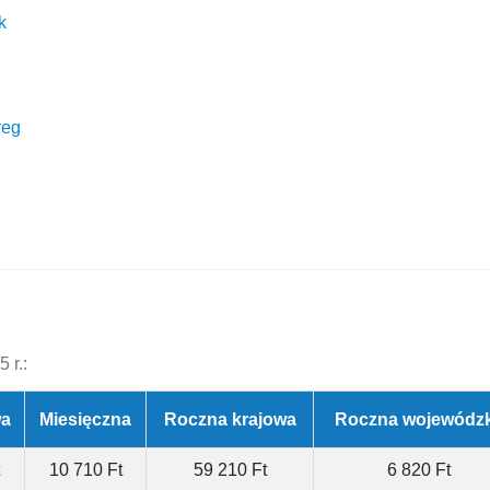
k
reg
 r.:
wa
Miesięczna
Roczna krajowa
Roczna wojewódz
10 710 Ft
59 210 Ft
6 820 Ft