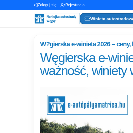
Zaloguj się
Rejestracja
Winieta autostradow
W?gierska e-winieta 2026 – ceny, 
Węgierska e-winie
ważność, winiety 