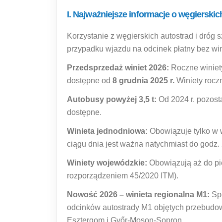
I. Najważniejsze informacje o węgierskic
Korzystanie z węgierskich autostrad i dróg
przypadku wjazdu na odcinek płatny bez wi
Przedsprzedaż winiet 2026:
Roczne winiety
dostępne od
8 grudnia 2025 r.
Winiety rocz
Autobusy powyżej 3,5 t:
Od 2024 r. pozosta
dostępne.
Winieta jednodniowa:
Obowiązuje tylko w 
ciągu dnia jest ważna natychmiast do godz. 
Winiety wojewódzkie:
Obowiązują aż do pi
rozporządzeniem 45/2020 ITM).
Nowość 2026 – winieta regionalna M1:
Spe
odcinków autostrady M1 objętych przebudo
Esztergom i Győr-Moson-Sopron.