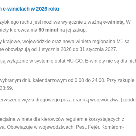
h e-winietach w 2026 roku
 szybkiego ruchu jest możliwe wyłącznie z ważną
e-winietą
. W
niety kierowca ma
60 minut
na jej zakup.
 krajowe, wojewódzkie oraz nowa winieta regionalna M1 są
ne obowiązują od 1 stycznia 2026 do 31 stycznia 2027.
ją wyłącznie w systemie opłat HU-GO. E-winiety nie są dla nic
wybranym dniu kalendarzowym od 0:00 do 24:00. Przy zakupie
23:59.
erwszego węzła drogowego poza granicą województwa (zgodn
cjalna winieta dla kierowców regularnie korzystających z
wą. Obowiązuje w województwach: Pest, Fejér, Komárom-