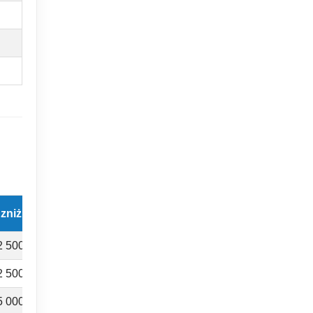
 zniżkowa BAZ
Winieta regionalna M1
2 500 Ft
15 000 Ft
2 500 Ft
15 000 Ft
5 000 Ft
30 000 Ft