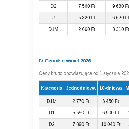
D2
7 560 Ft
9 630 Ft
U
5 320 Ft
6 620 Ft
D1M
2 660 Ft
3 310 Ft
IV. Cennik e-winiet 2026
Ceny brutto obowiązujące od 1 stycznia 2026
Kategoria
Jednodniowa
10-dniowa
M
D1M
2 770 Ft
3 450 Ft
D1
5 550 Ft
6 900 Ft
D2
7 890 Ft
10 040 Ft