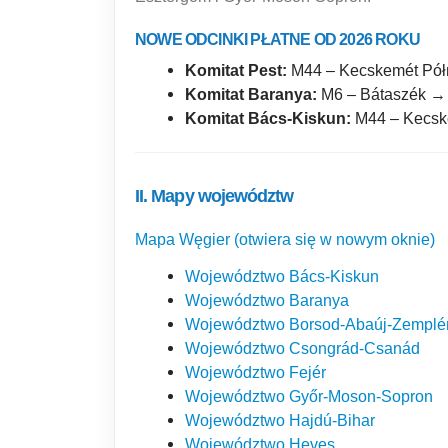
NOWE ODCINKI PŁATNE OD 2026 ROKU
Komitat Pest:
M44 – Kecskemét Półn
Komitat Baranya:
M6 – Bátaszék → 
Komitat Bács-Kiskun:
M44 – Kecske
II. Mapy województw
Mapa Węgier (otwiera się w nowym oknie)
Województwo Bács-Kiskun
Województwo Baranya
Województwo Borsod-Abaúj-Zemplé
Województwo Csongrád-Csanád
Województwo Fejér
Województwo Győr-Moson-Sopron
Województwo Hajdú-Bihar
Województwo Heves