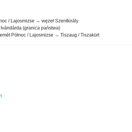
oc / Lajosmizse → węzeł Szentkirály
Ivándárda (granica państwa)
mét Północ / Lajosmizse → Tiszaug / Tiszakürt
n