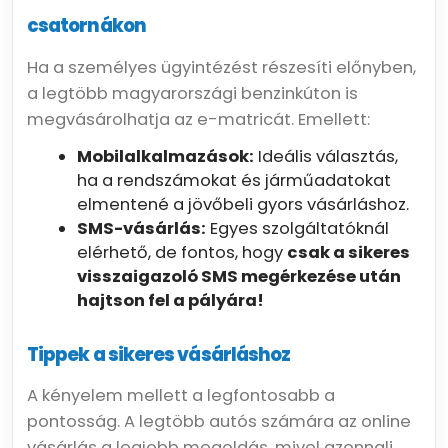
csatornákon
Ha a személyes ügyintézést részesíti előnyben,
a legtöbb magyarországi benzinkúton is
megvásárolhatja az e-matricát. Emellett:
Mobilalkalmazások:
Ideális választás,
ha a rendszámokat és járműadatokat
elmentené a jövőbeli gyors vásárláshoz.
SMS-vásárlás:
Egyes szolgáltatóknál
elérhető, de fontos, hogy
csak a sikeres
visszaigazoló SMS megérkezése után
hajtson fel a pályára!
Tippek a sikeres vásárláshoz
A kényelem mellett a legfontosabb a
pontosság. A legtöbb autós számára az online
vásárlás a legjobb megoldás, mivel azonnali