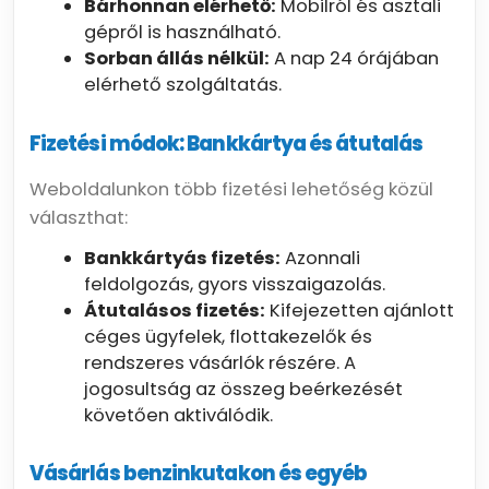
Bárhonnan elérhető:
Mobilról és asztali
gépről is használható.
Sorban állás nélkül:
A nap 24 órájában
elérhető szolgáltatás.
Fizetési módok: Bankkártya és átutalás
Weboldalunkon több fizetési lehetőség közül
választhat:
Bankkártyás fizetés:
Azonnali
feldolgozás, gyors visszaigazolás.
Átutalásos fizetés:
Kifejezetten ajánlott
céges ügyfelek, flottakezelők és
rendszeres vásárlók részére. A
jogosultság az összeg beérkezését
követően aktiválódik.
Vásárlás benzinkutakon és egyéb