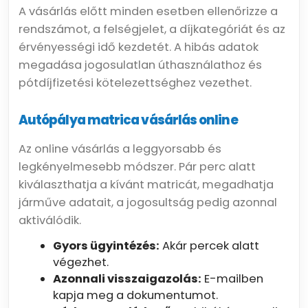
A vásárlás előtt minden esetben ellenőrizze a
rendszámot, a felségjelet, a díjkategóriát és az
érvényességi idő kezdetét. A hibás adatok
megadása jogosulatlan úthasználathoz és
pótdíjfizetési kötelezettséghez vezethet.
Autópálya matrica vásárlás online
Az online vásárlás a leggyorsabb és
legkényelmesebb módszer. Pár perc alatt
kiválaszthatja a kívánt matricát, megadhatja
járműve adatait, a jogosultság pedig azonnal
aktiválódik.
Gyors ügyintézés:
Akár percek alatt
végezhet.
Azonnali visszaigazolás:
E-mailben
kapja meg a dokumentumot.