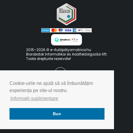
2015–2026 © e-Autópályamatrica.hu
Biorobotok Informatikai és Adatfeldolgozási Kft.
Toate drepturile rezervate!
Cookie-urile ne ajută să vă îmbunătățim
experiența pe site-ul nostru.
Informații suplimentare
Politica noastră de confidențialitate
Bun
Termeni de utilizare
Contact