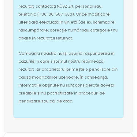
rezultat, contactați NÚSZ Zrt. personal sau
telefonic (+36-36-587-500). Orice modificare
ulterioară efectuată în vinietă (de ex. schimbare,
răscumpărare, corecție număr sau categorie) nu
apare în rezultatul returnat.
Compania noastră nu își asumă răspunderea în
cazurile în care sistemul nostru returnează
rezultat, iar proprietarul primește o penalizare din
cauza modificărilor ulterioare. În consecință,
informațiile obținute nu sunt considerate dovezi
credibile și nu pot fi utilizate în proceduri de
penalizare sau căi de atac.