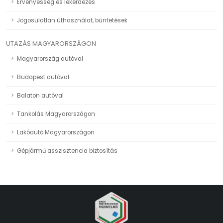
Érvényesség és lekérdezés
Jogosulatlan úthasználat, büntetések
UTAZÁS MAGYARORSZÁGON
Magyarország autóval
Budapest autóval
Balaton autóval
Tankolás Magyarországon
Lakóautó Magyarországon
Gépjármű asszisztencia biztosítás