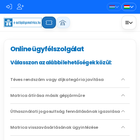
Online ügyfélszolgálat
Válasszon az alábbi lehetőségek közül:
Téves rendszám vagy díjkategória javítása
Matrica átírása másik gépjárműre
Úthasználati jogosultság fennállásának igazolása
Matrica visszavásárlásának ügyintézése