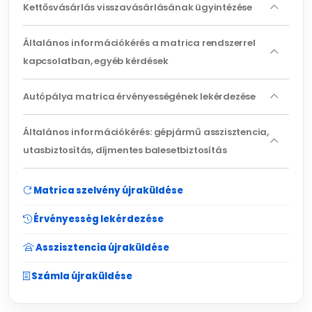
Kettősvásárlás visszavásárlásának ügyintézése
Általános információkérés a matrica rendszerrel
kapcsolatban, egyéb kérdések
Autópálya matrica érvényességének lekérdezése
Általános információkérés: gépjármű asszisztencia,
utasbiztosítás, díjmentes balesetbiztosítás
Matrica szelvény újraküldése
Érvényesség lekérdezése
Asszisztencia újraküldése
Számla újraküldése