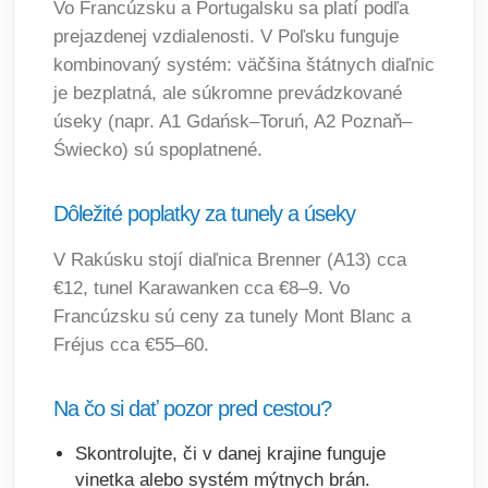
Vo Francúzsku a Portugalsku sa platí podľa
prejazdenej vzdialenosti. V Poľsku funguje
kombinovaný systém: väčšina štátnych diaľnic
je bezplatná, ale súkromne prevádzkované
úseky (napr. A1 Gdańsk–Toruń, A2 Poznaň–
Świecko) sú spoplatnené.
Dôležité poplatky za tunely a úseky
V Rakúsku stojí diaľnica Brenner (A13) cca
€12, tunel Karawanken cca €8–9. Vo
Francúzsku sú ceny za tunely Mont Blanc a
Fréjus cca €55–60.
Na čo si dať pozor pred cestou?
Skontrolujte, či v danej krajine funguje
vinetka alebo systém mýtnych brán.