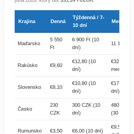
júna 2026, ktorý bol
355,14 Ft/EUR
.
Týždenná / 7-
Krajina
Denná
Mesačná
10 dní
5 550
6 900 Ft (10
Maďarsko
11 170 Ft
Ft
dní)
€12,80 (10
€32,00 (2
Rakúsko
€9,60
dní)
mes.)
€10,80 (10
€17,10 (3
Slovensko
€8,10
dní)
dní)
230
300 CZK (10
480 CZK
Česko
CZK
dní)
(30 dní)
€9,50 (30
Rumunsko
€3,50
€6,00 (10 dní)