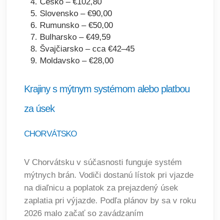
Česko – €102,80
Slovensko – €90,00
Rumunsko – €50,00
Bulharsko – €49,59
Švajčiarsko – cca €42–45
Moldavsko – €28,00
Krajiny s mýtnym systémom alebo platbou
za úsek
CHORVÁTSKO
V Chorvátsku v súčasnosti funguje systém
mýtnych brán. Vodiči dostanú lístok pri vjazde
na diaľnicu a poplatok za prejazdený úsek
zaplatia pri výjazde. Podľa plánov by sa v roku
2026 malo začať so zavádzaním