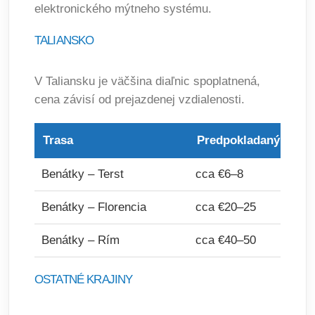
elektronického mýtneho systému.
TALIANSKO
V Taliansku je väčšina diaľnic spoplatnená,
cena závisí od prejazdenej vzdialenosti.
Trasa
Predpokladaný popla
Benátky – Terst
cca €6–8
Benátky – Florencia
cca €20–25
Benátky – Rím
cca €40–50
OSTATNÉ KRAJINY