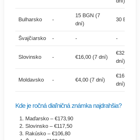
dní)
15 BGN (7
Bulharsko
-
30 BGN
dní)
Švajčiarsko
-
-
-
€32,00 (3
Slovinsko
-
€16,00 (7 dní)
dní)
€16,00 (3
Moldavsko
-
€4,00 (7 dní)
dní)
Kde je ročná diaľničná známka najdrahšia?
Maďarsko – €173,90
Slovinsko – €117,50
Rakúsko – €106,80