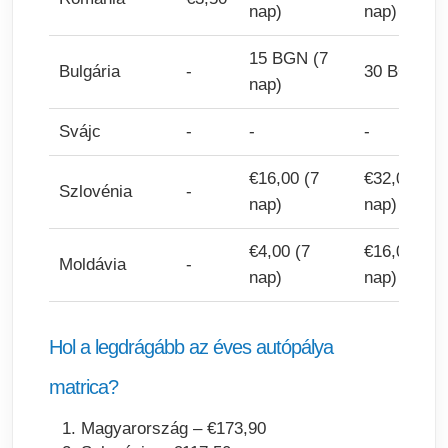
nap)
nap)
15 BGN (7
Bulgária
-
30 BGN
nap)
Svájc
-
-
-
€16,00 (7
€32,00 (30
Szlovénia
-
nap)
nap)
€4,00 (7
€16,00 (30
Moldávia
-
nap)
nap)
Hol a legdrágább az éves autópálya
matrica?
Magyarország – €173,90