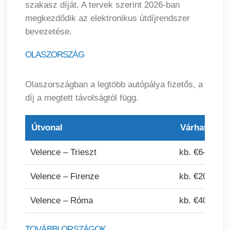
szakasz díját. A tervek szerint 2026-ban
megkezdődik az elektronikus útdíjrendszer
bevezetése.
OLASZORSZÁG
Olaszországban a legtöbb autópálya fizetős, a
díj a megtett távolságtól függ.
Útvonal
Várható díj
Velence – Trieszt
kb. €6–8
Velence – Firenze
kb. €20–25
Velence – Róma
kb. €40–50
TOVÁBBI ORSZÁGOK