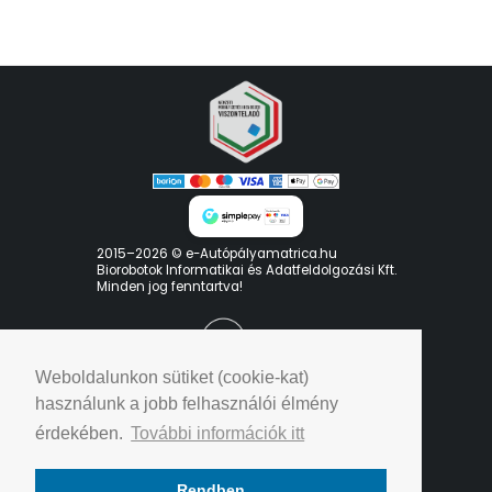
2015–2026 © e-Autópályamatrica.hu
Biorobotok Informatikai és Adatfeldolgozási Kft.
Minden jog fenntartva!
Weboldalunkon sütiket (cookie-kat)
használunk a jobb felhasználói élmény
érdekében.
További információk itt
Adatvédelmi elveink
Rendben