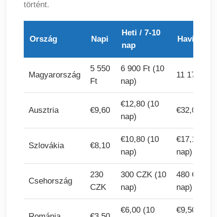
történt.
Heti / 7-10
Ország
Napi
Havi
nap
5 550
6 900 Ft (10
Magyarország
11 170 Ft
Ft
nap)
€12,80 (10
Ausztria
€9,60
€32,00 (2h
nap)
€10,80 (10
€17,10 (30
Szlovákia
€8,10
nap)
nap)
230
300 CZK (10
480 CZK (
Csehország
CZK
nap)
nap)
€6,00 (10
€9,50 (30
Románia
€3,50