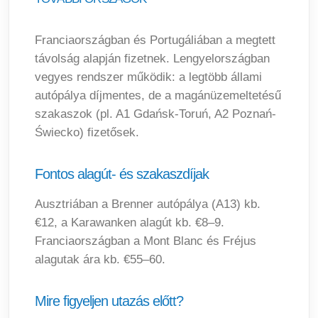
Franciaországban és Portugáliában a megtett
távolság alapján fizetnek. Lengyelországban
vegyes rendszer működik: a legtöbb állami
autópálya díjmentes, de a magánüzemeltetésű
szakaszok (pl. A1 Gdańsk-Toruń, A2 Poznań-
Świecko) fizetősek.
Fontos alagút- és szakaszdíjak
Ausztriában a Brenner autópálya (A13) kb.
€12, a Karawanken alagút kb. €8–9.
Franciaországban a Mont Blanc és Fréjus
alagutak ára kb. €55–60.
Mire figyeljen utazás előtt?