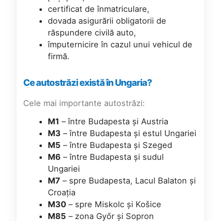
certificat de înmatriculare,
dovada asigurării obligatorii de
răspundere civilă auto,
împuternicire în cazul unui vehicul de
firmă.
Ce autostrăzi există în Ungaria?
Cele mai importante autostrăzi:
M1
– între Budapesta și Austria
M3
– între Budapesta și estul Ungariei
M5
– între Budapesta și Szeged
M6
– între Budapesta și sudul
Ungariei
M7
– spre Budapesta, Lacul Balaton și
Croația
M30
– spre Miskolc și Košice
M85
– zona Győr și Sopron