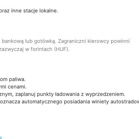
raz inne stacje lokalne.
ą bankową lub gotówką. Zagraniczni kierowcy powinni
zazwyczaj w forintach (HUF).
iom paliwa.
ymi cenami.
cznym, zaplanuj punkty ładowania z wyprzedzeniem.
 oznacza automatycznego posiadania winiety autostradow
6