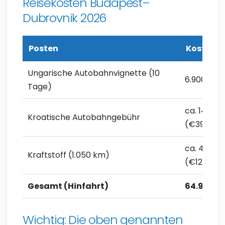
Reisekosten Budapest–
Dubrovnik 2026
Posten
Kosten
Ungarische Autobahnvignette (10
6.900 Ft (
Tage)
ca. 14.000
Kroatische Autobahngebühr
(€39,42)
ca. 44.000
Kraftstoff (1.050 km)
(€123,89)
Gesamt (Hinfahrt)
64.900 Ft
Wichtig: Die oben genannten