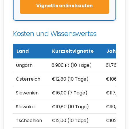
Vignette online kaufen
Kosten und Wissenswertes
Land
Kurzzeitvignette
Jahresvi
Ungarn
6.900 Ft (10 Tage)
61.760 Ft 
Österreich
€12,80 (10 Tage)
€106,80
Slowenien
€16,00 (7 Tage)
€117,50
Slowakei
€10,80 (10 Tage)
€90,00
Tschechien
€12,00 (10 Tage)
€102,80