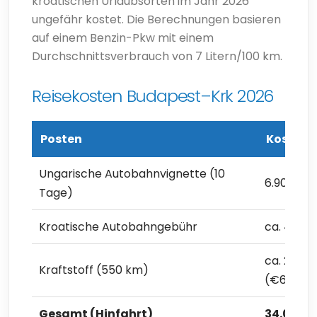
kroatischen Urlaubsorten im Jahr 2026
ungefähr kostet. Die Berechnungen basieren
auf einem Benzin-Pkw mit einem
Durchschnittsverbrauch von 7 Litern/100 km.
Reisekosten Budapest–Krk 2026
Posten
Kosten
Ungarische Autobahnvignette (10
6.900 Ft 
Tage)
Kroatische Autobahngebühr
ca. 4.000
ca. 23.100
Kraftstoff (550 km)
(€65,04)
Gesamt (Hinfahrt)
34.000 F