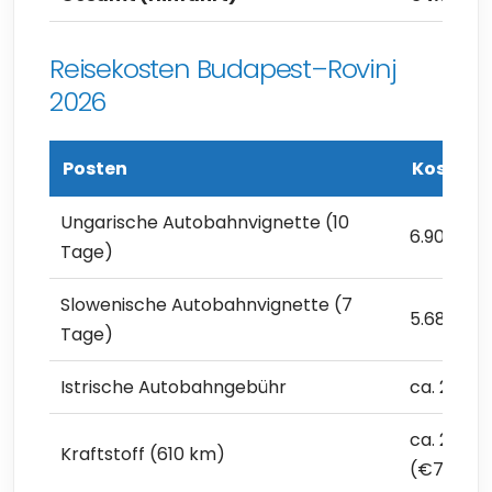
Reisekosten Budapest–Rovinj
2026
Posten
Kosten
Ungarische Autobahnvignette (10
6.900 Ft 
Tage)
Slowenische Autobahnvignette (7
5.682 Ft 
Tage)
Istrische Autobahngebühr
ca. 2.500
ca. 25.60
Kraftstoff (610 km)
(€72,09)