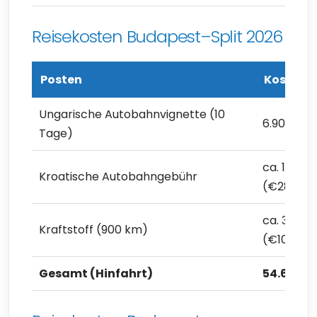
Reisekosten Budapest–Split 2026
Posten
Kosten
Ungarische Autobahnvignette (10
6.900 Ft 
Tage)
ca. 10.000
Kroatische Autobahngebühr
(€28,16)
ca. 37.700
Kraftstoff (900 km)
(€106,15)
Gesamt (Hinfahrt)
54.600 F