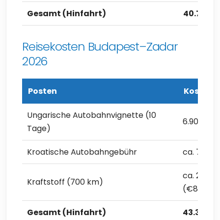
Gesamt (Hinfahrt)
40.700 F
Reisekosten Budapest–Zadar
2026
Posten
Kosten
Ungarische Autobahnvignette (10
6.900 Ft 
Tage)
Kroatische Autobahngebühr
ca. 7.000 
ca. 29.40
Kraftstoff (700 km)
(€82,79)
Gesamt (Hinfahrt)
43.300 Ft