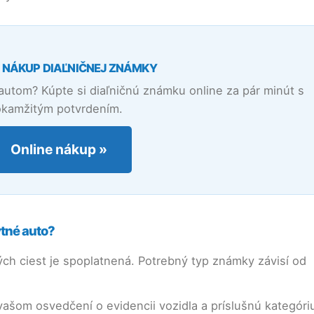
 NÁKUP DIAĽNIČNEJ ZNÁMKY
utom? Kúpte si diaľničnú známku online za pár minút s
okamžitým potvrdením.
Online nákup »
tné auto?
ých ciest je spoplatnená. Potrebný typ známky závisí od
vašom osvedčení o evidencii vozidla a príslušnú kategóri