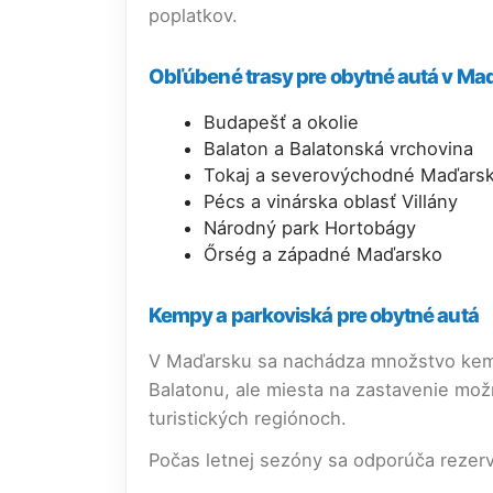
poplatkov.
Obľúbené trasy pre obytné autá v M
Budapešť a okolie
Balaton a Balatonská vrchovina
Tokaj a severovýchodné Maďars
Pécs a vinárska oblasť Villány
Národný park Hortobágy
Őrség a západné Maďarsko
Kempy a parkoviská pre obytné autá
V Maďarsku sa nachádza množstvo kempo
Balatonu, ale miesta na zastavenie možn
turistických regiónoch.
Počas letnej sezóny sa odporúča rezerv