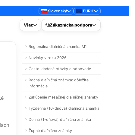
Slovenský
EUR €
Viac
Zákaznícka podpora
Regionálna diaľničná známka M1
Novinky v roku 2026
Často kladené otázky a odpovede
Ročná diaľničná známka: dôležité
informácie
ké
Zakúpenie mesačnej diaľničnej známky
Týždenná (10-dňová) diaľničná známka
Denná (1-dňová) diaľničná známka
iach
Župné diaľničné známky