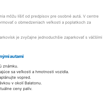
nia môžu líšiť od predpisov pre osobné autá. V centre
formovať o obmedzeniach veľkosti a poplatkoch za
arkovísk je zvyčajne jednoduchšie zaparkovať s väčšími
tnými autami
nú známku.
júce sa veľkosti a hmotnosti vozidla.
aplánujte vopred.
ávkou v okolí Balatonu.
tuálne ceny palív.