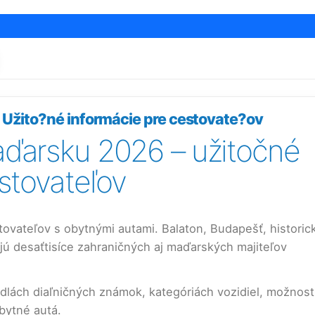
Užito?né informácie pre cestovate?ov
ďarsku 2026 – užitočné
stovateľov
vateľov s obytnými autami. Balaton, Budapešť, historic
ú desaťtisíce zahraničných aj maďarských majiteľov
idlách diaľničných známok, kategóriách vozidiel, možnost
obytné autá.