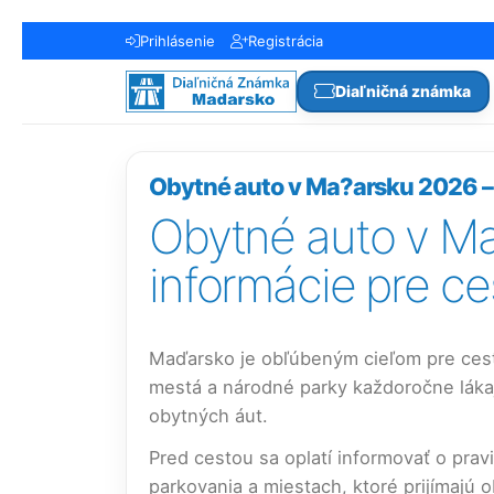
Prihlásenie
Registrácia
Diaľničná známka
Obytné auto v Ma?arsku 2026 – 
Obytné auto v Ma
informácie pre ce
Maďarsko je obľúbeným cieľom pre cesto
mestá a národné parky každoročne lákaj
obytných áut.
Pred cestou sa oplatí informovať o prav
parkovania a miestach, ktoré prijímajú 