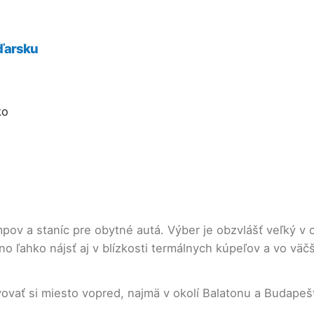
aďarsku
ko
v a staníc pre obytné autá. Výber je obzvlášť veľký v o
o ľahko nájsť aj v blízkosti termálnych kúpeľov a vo väč
ovať si miesto vopred, najmä v okolí Balatonu a Budapešt