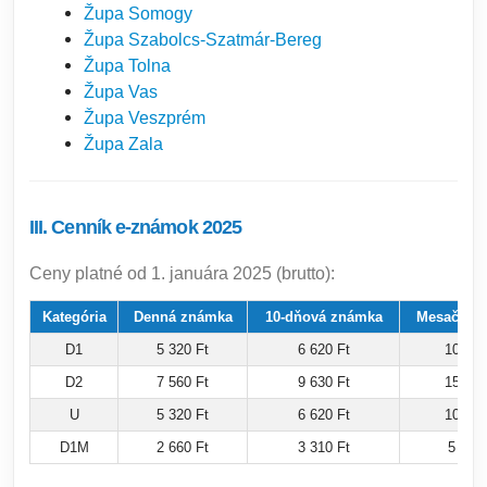
Župa Somogy
Župa Szabolcs-Szatmár-Bereg
Župa Tolna
Župa Vas
Župa Veszprém
Župa Zala
III. Cenník e-známok 2025
Ceny platné od 1. januára 2025 (brutto):
Kategória
Denná známka
10-dňová známka
Mesačná 
D1
5 320 Ft
6 620 Ft
10 710
D2
7 560 Ft
9 630 Ft
15 170
U
5 320 Ft
6 620 Ft
10 710
D1M
2 660 Ft
3 310 Ft
5 360 