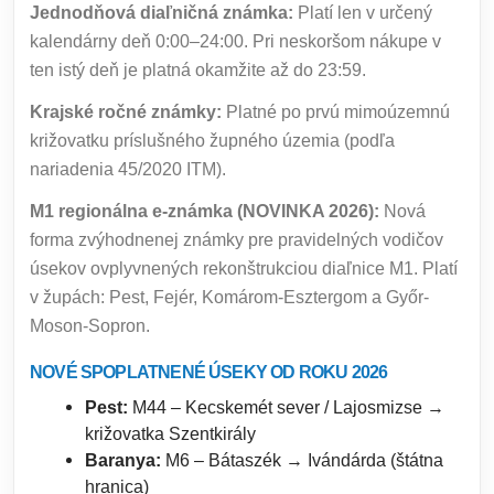
Jednodňová diaľničná známka:
Platí len v určený
kalendárny deň 0:00–24:00. Pri neskoršom nákupe v
ten istý deň je platná okamžite až do 23:59.
Krajské ročné známky:
Platné po prvú mimoúzemnú
križovatku príslušného župného územia (podľa
nariadenia 45/2020 ITM).
M1 regionálna e-známka (NOVINKA 2026):
Nová
forma zvýhodnenej známky pre pravidelných vodičov
úsekov ovplyvnených rekonštrukciou diaľnice M1. Platí
v župách: Pest, Fejér, Komárom-Esztergom a Győr-
Moson-Sopron.
NOVÉ SPOPLATNENÉ ÚSEKY OD ROKU 2026
Pest:
M44 – Kecskemét sever / Lajosmizse →
križovatka Szentkirály
Baranya:
M6 – Bátaszék → Ivándárda (štátna
hranica)