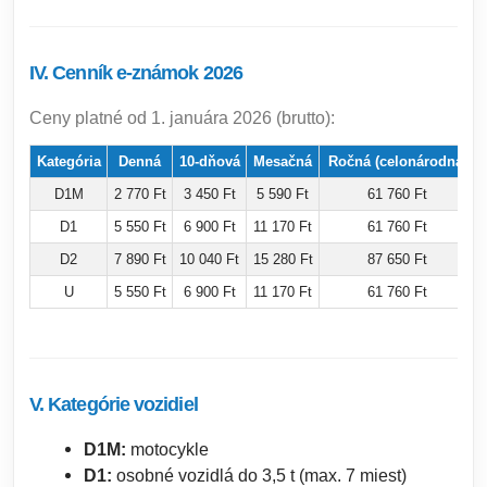
IV. Cenník e-známok 2026
Ceny platné od 1. januára 2026 (brutto):
Kategória
Denná
10-dňová
Mesačná
Ročná (celonárodná)
D1M
2 770 Ft
3 450 Ft
5 590 Ft
61 760 Ft
D1
5 550 Ft
6 900 Ft
11 170 Ft
61 760 Ft
D2
7 890 Ft
10 040 Ft
15 280 Ft
87 650 Ft
U
5 550 Ft
6 900 Ft
11 170 Ft
61 760 Ft
V. Kategórie vozidiel
D1M:
motocykle
D1:
osobné vozidlá do 3,5 t (max. 7 miest)