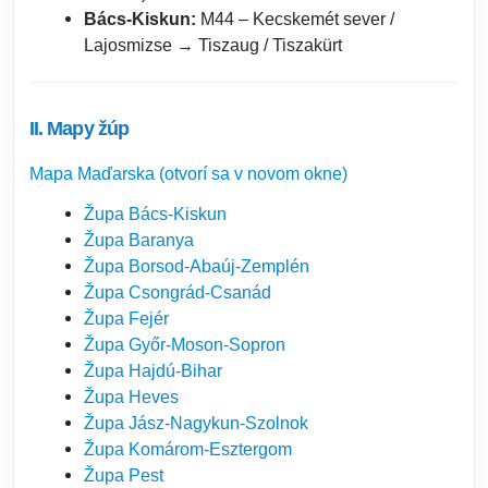
Bács-Kiskun:
M44 – Kecskemét sever /
Lajosmizse → Tiszaug / Tiszakürt
II. Mapy žúp
Mapa Maďarska (otvorí sa v novom okne)
Župa Bács-Kiskun
Župa Baranya
Župa Borsod-Abaúj-Zemplén
Župa Csongrád-Csanád
Župa Fejér
Župa Győr-Moson-Sopron
Župa Hajdú-Bihar
Župa Heves
Župa Jász-Nagykun-Szolnok
Župa Komárom-Esztergom
Župa Pest