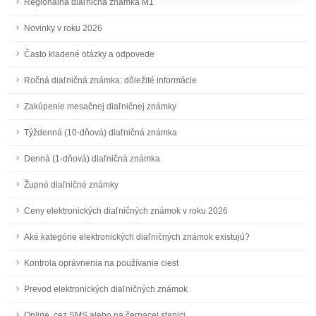
Regionálna diaľničná známka M1
Novinky v roku 2026
Často kladené otázky a odpovede
Ročná diaľničná známka: dôležité informácie
Zakúpenie mesačnej diaľničnej známky
Týždenná (10-dňová) diaľničná známka
Denná (1-dňová) diaľničná známka
Župné diaľničné známky
Ceny elektronických diaľničných známok v roku 2026
Aké kategórie elektronických diaľničných známok existujú?
Kontrola oprávnenia na používanie ciest
Prevod elektronických diaľničných známok
Online, cez SMS alebo na čerpacej stanici