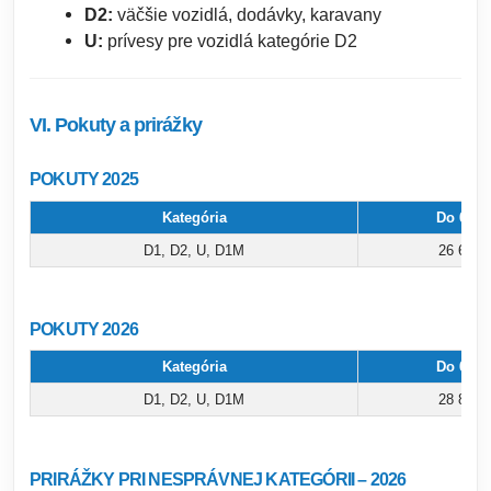
D2:
väčšie vozidlá, dodávky, karavany
U:
prívesy pre vozidlá kategórie D2
VI. Pokuty a prirážky
POKUTY 2025
Kategória
Do 60 d
D1, D2, U, D1M
26 640 
POKUTY 2026
Kategória
Do 60 d
D1, D2, U, D1M
28 840 
PRIRÁŽKY PRI NESPRÁVNEJ KATEGÓRII – 2026