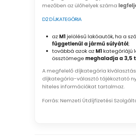
mezőben az ülőhelyek száma
legfelj
D2 DÍJKATEGÓRIA
az
M1
jelölésű lakóautók, ha a s
függetlenül a jármű súlyától
;
továbbá azok az
M1
kategóriájú
össztömege
meghaladja a 3,5 
A megfelelő díjkategória kiválasztá
díjkategória-választó tájékoztató n
hiteles információkat tartalmaz.
Forrás: Nemzeti Útdíjfizetési Szolgált