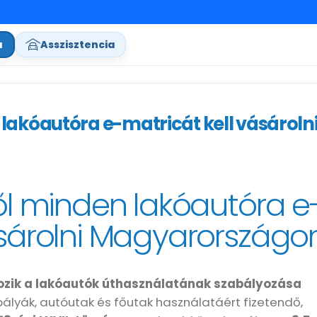
a
Asszisztencia
 lakóautóra e-matricát kell vásároln
től minden lakóautóra e
ásárolni Magyarországo
ltozik a lakóautók úthasználatának szabályozása
lyák, autóutak és főutak használatáért fizetendő,