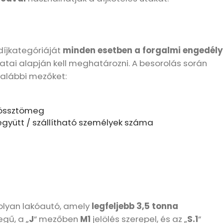
díjkategóriáját
minden esetben a forgalmi engedély
tai alapján kell meghatározni. A besorolás során
 alábbi mezőket:
össztömeg
együtt / szállítható személyek száma
lyan lakóautó, amely
legfeljebb 3,5 tonna
gű, a „
J
” mezőben
M1
jelölés szerepel, és az „
S.1
”