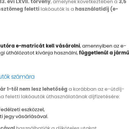
13. évi LXVII. törvény
, amelynek következtében a
3,5
sztömeg feletti
lakóautók is a
használatidíj (e-
autóra e-matricát kell vásárolni
, amennyiben az e-
i úthálózatot kívánja használni,
függetlenül a járm
autók számára
ár 1-től nem lesz lehetőség
a korábban az e-útdíj-
a feletti lakóautók úthasználatának díjfizetésére:
fedélzeti eszközzel,
ti jegy vásárlásával.
icával
használhatják a díjköteles utakat.