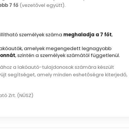
ebb 7 fő
(vezetővel együtt).
zállítható személyek száma
meghaladja a 7 főt
,
 lakóautók, amelyek megengedett legnagyobb
tonnát
, szintén a személyek számától függetlenül.
sához a lakóautó-tulajdonosok számára készült
yújt segítséget, amely minden eshetőségre kiterjedő,
ató Zrt. (NÚSZ)