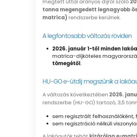
megtett úttal arányos díjról szóló
20
tonna megengedett legnagyobb ös
matrica)
rendszerbe kerülnek.
A legfontosabb változás röviden
2026. január 1-től minden lakó
matrica-díjköteles magyarország
tömegétől
.
HU-GO e-útdíj: megszűnik a lakó
A változás következtében
2026. janu
rendszerbe (HU-GO) tartozó, 3,5 tonn
sem regisztrált felhasználóként, 
sem regisztráció nélküli viszonyla
A lakóautók tehát
kizárólag e-matr