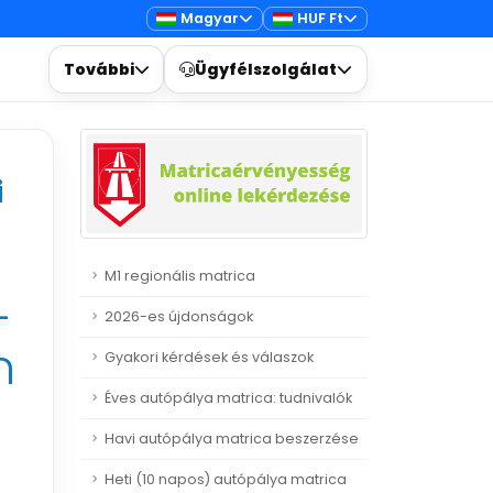
Magyar
HUF Ft
További
Ügyfélszolgálat
i
M1 regionális matrica
-
2026-es újdonságok
n
Gyakori kérdések és válaszok
Éves autópálya matrica: tudnivalók
Havi autópálya matrica beszerzése
Heti (10 napos) autópálya matrica