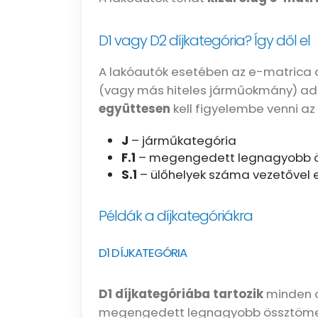
D1 vagy D2 díjkategória? Így dől el
A lakóautók esetében az e-matrica 
(vagy más hiteles járműokmány) ada
együttesen
kell figyelembe venni az
J
– járműkategória
F.1
– megengedett legnagyobb 
S.1
– ülőhelyek száma vezetővel 
Példák a díjkategóriákra
D1 DÍJKATEGÓRIA
D1 díjkategóriába tartozik
minden o
megengedett legnagyobb össztöme