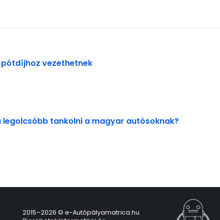
 pótdíjhoz vezethetnek
 legolcsóbb tankolni a magyar autósoknak?
2015–2026 © e-Autópályamatrica.hu