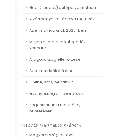
Napi (1 napos) autópálya matrica
A vármegyei autópálya matricák
Az e-matrica árak 2026-ben
Milyen e-matrica kategóriák
vannak?
ű
A jogosultság ellenőrzése
Az e-matricák átírása
Online, sms, benzinkút
Érvényesség és lekérdezés
Jogosulatlan úthasználat,
büntetések
UTAZÁS MAGYARORSZÁGON
Magyarország autóval