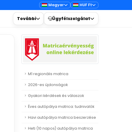
Magyar
HUF Ft
További
Ügyfélszolgálat
M1 regionális matrica
2026-es újdonságok
Gyakori kérdések és válaszok
Éves autópálya matrica: tudnivalók
Havi autópálya matrica beszerzése
Heti (10 napos) autópálya matrica