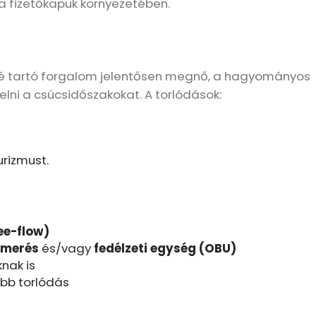
a fizetőkapuk környezetében.
lé tartó forgalom jelentősen megnő, a hagyományos
lni a csúcsidőszakokat. A torlódások:
urizmust.
ee-flow)
smerés
és/vagy
fedélzeti egység (OBU)
knak is
ebb torlódás