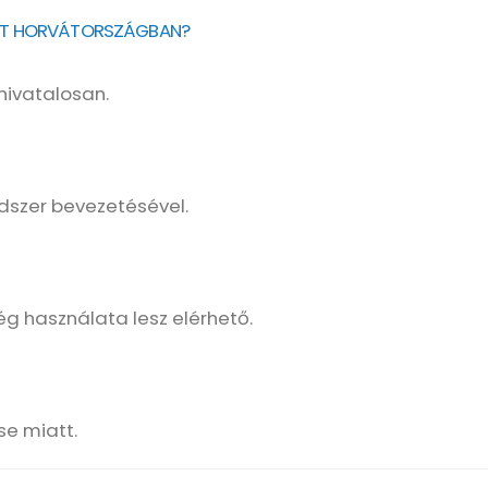
ÍJAT HORVÁTORSZÁGBAN?
hivatalosan.
ndszer bevezetésével.
ég használata lesz elérhető.
se miatt.