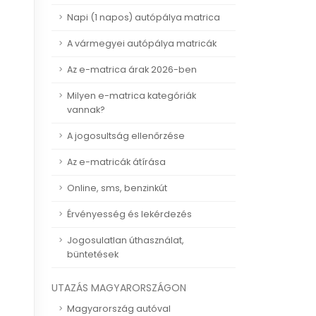
Napi (1 napos) autópálya matrica
A vármegyei autópálya matricák
Az e-matrica árak 2026-ben
Milyen e-matrica kategóriák
vannak?
A jogosultság ellenőrzése
Az e-matricák átírása
Online, sms, benzinkút
Érvényesség és lekérdezés
Jogosulatlan úthasználat,
büntetések
UTAZÁS MAGYARORSZÁGON
Magyarország autóval