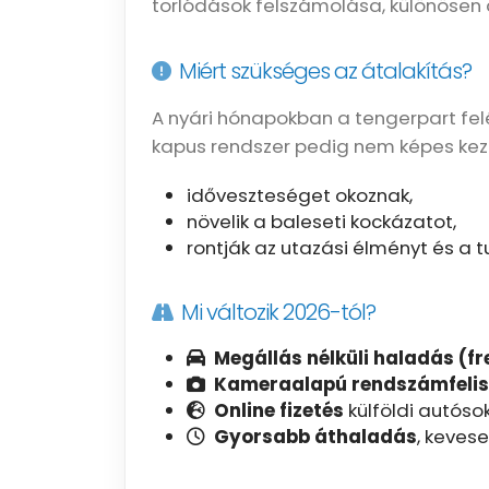
torlódások felszámolása, különösen 
Miért szükséges az átalakítás?
A nyári hónapokban a tengerpart fe
kapus rendszer pedig nem képes keze
időveszteséget okoznak,
növelik a baleseti kockázatot,
rontják az utazási élményt és a t
Mi változik 2026-tól?
Megállás nélküli haladás (fr
Kameraalapú rendszámfeli
Online fizetés
külföldi autóso
Gyorsabb áthaladás
, keves