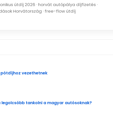
nikus útdíj 2026 · horvát autópálya díjfizetés ·
dások Horvátország · free-flow útdíj
 pótdíjhoz vezethetnek
 legolcsóbb tankolni a magyar autósoknak?