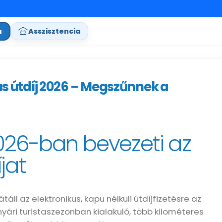
a
Asszisztencia
s útdíj 2026 – Megszűnnek a
026-ban bevezeti az
jat
ll az elektronikus, kapu nélküli útdíjfizetésre az
nyári turistaszezonban kialakuló, több kilométeres