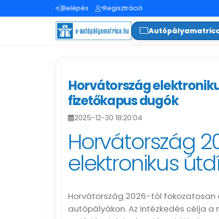
Belépés
Regisztráció
Autópályamatric
Horvátország elektroniku
fizetőkapus dugók
2025-12-30 18:20:04
Horvátország 2
elektronikus útdí
Horvátország 2026-tól fokozatosan átá
autópályákon. Az intézkedés célja a 