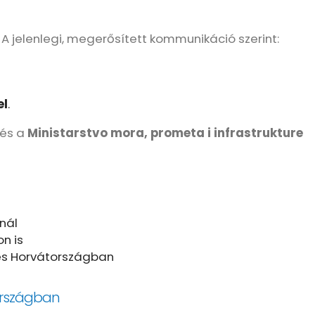
 jelenlegi, megerősített kommunikáció szerint:
el
.
és a
Ministarstvo mora, prometa i infrastrukture
nál
n is
tés Horvátországban
tországban