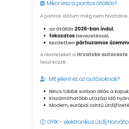
Mikor lesz a pontos átállás?
A pontos dátum még nem hivatalos. A
az átállás
2026-ban indul
,
fokozatos
bevezetéssel,
kezdetben
párhuzamos üzemm
A részleteket a
Hrvatske autoceste
teszi közzé.
Mit jelent ez az autósoknak?
Nincs többé sorban állás a kapuk
Kiszámíthatóbb utazási idő nyáro
Modern, európai szintű útdíjfize
GYIK – elektronikus útdíj Horvá