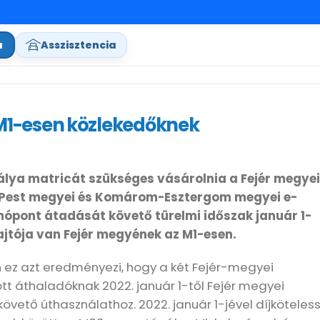
a
Asszisztencia
 M1-esen közlekedőknek
lya matricát szükséges vásárolnia a Fejér megyei
ik Pest megyei és Komárom-Esztergom megyei e-
mópont átadását követő türelmi időszak január 1-
hajtója van Fejér megyének az M1-esen.
 ez azt eredményezi, hogy a két Fejér-megyei
tt áthaladóknak 2022. január 1-től Fejér megyei
övető úthasználathoz. 2022. január 1-jével díjköteles