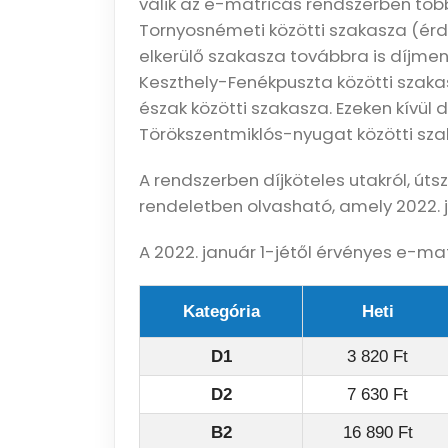
válik az e-matricás rendszerben tö
Tornyosnémeti közötti szakasza (ér
elkerülő szakasza továbbra is díjm
Keszthely-Fenékpuszta közötti szaka
észak közötti szakasza. Ezeken kívül 
Törökszentmiklós-nyugat közötti sza
A rendszerben díjköteles utakról, úts
rendeletben olvasható, amely 2022. j
A 2022. január 1-jétől érvényes e-mat
Kategória
Heti
D1
3 820 Ft
D2
7 630 Ft
B2
16 890 Ft