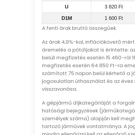
U
3 820 Ft
D1M
1 600 Ft
A fenti árak bruttó összegűek.
Az árak 4,9%-kal, inflációkövető mér
áremelés a pótdíjakat is érintette: 
belüli megfizetés esetén 15 460-ról 1
megfizetés esetén 64 850 Ft-ra emelk
számított 75 napon belül kérhető a 
jogosulatlan úthasználat és az éves
visszavonása.
A gépjármű díjkategóriáját a forg
hatósági bejegyzések (járműkategó
személyek száma) alapján kell megha
tartozó járművek vontatmánya. A jog
mindig ellenőrizni kell az ellenőrző s