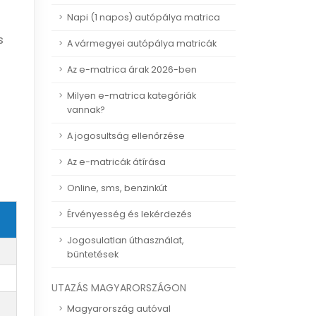
Napi (1 napos) autópálya matrica
s
A vármegyei autópálya matricák
-
Az e-matrica árak 2026-ben
Milyen e-matrica kategóriák
vannak?
A jogosultság ellenőrzése
Az e-matricák átírása
Online, sms, benzinkút
Érvényesség és lekérdezés
Jogosulatlan úthasználat,
büntetések
UTAZÁS MAGYARORSZÁGON
Magyarország autóval