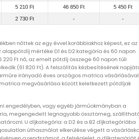
5 210 Ft
46 850 Ft
5 450 Ft
2 730 Ft
-
-
tékben nőttek az egy évvel korábbiakhoz képest, ez az
az alappótdíj mértéke D1 és D2 kategória és 60 napon
6 220 Ft nő, az emelt pótdíj összege 60 napon túli
edik (61 820 Ft). A felszólítás kézbesítésének napját
járműre irányadó éves országos matrica vásárlásával
 matrica megvásárlása között keletkezett pótdíjak
almi engedélyben, vagy egyéb járműokmányban a
ria, megengedett legnagyobb össztömeg, szállíthat
tározni. U díjkategória: a D2 és a B2 díjkategóriába
osulatlan úthasználat elkerülése végett a vásárlásko
zelvényen a rendszámot, a felségjelet, a díjkategóriát 