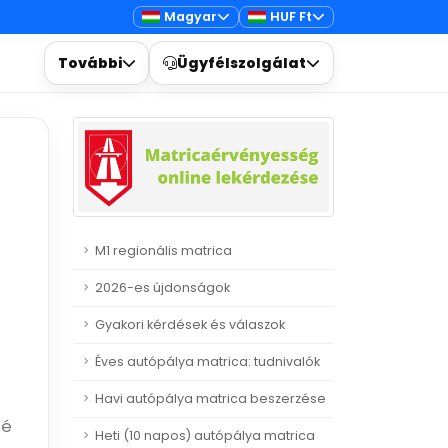
Magyar
HUF Ft
További
Ügyfélszolgálat
M1 regionális matrica
2026-es újdonságok
Gyakori kérdések és válaszok
Éves autópálya matrica: tudnivalók
Havi autópálya matrica beszerzése
sé
Heti (10 napos) autópálya matrica