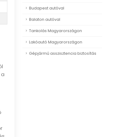
Budapest autóval
Balaton autóval
Tankolás Magyarországon
Lakóautó Magyarországon
Gépjármű asszisztencia biztosítás
ól
 a
ó
r
és