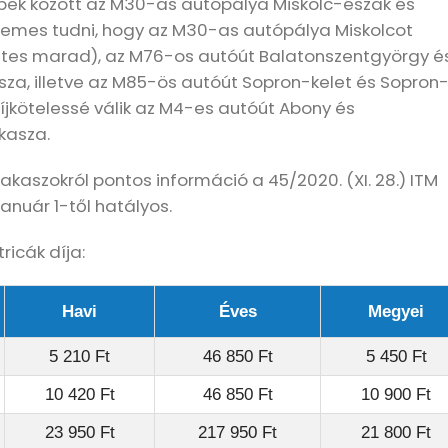
bbek között az M30-as autópálya Miskolc-észak és
demes tudni, hogy az M30-as autópálya Miskolcot
entes marad), az M76-os autóút Balatonszentgyörgy é
sza, illetve az M85-ös autóút Sopron-kelet és Sopron
díjkötelessé válik az M4-es autóút Abony és
kasza.
zakaszokról pontos információ a 45/2020. (XI. 28.) ITM
anuár 1-től hatályos.
ricák díja:
Havi
Éves
Megyei
5 210 Ft
46 850 Ft
5 450 Ft
10 420 Ft
46 850 Ft
10 900 Ft
23 950 Ft
217 950 Ft
21 800 Ft