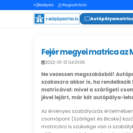
Belépés
Regisztráció
Autópályamatric
Fejér megyei matrica az
2022-01-13 04:01:06
Ne vezessen megszokásból! Autópá
szakaszra akkor is, ha rendelkez
matricával: mivel a szárligeti cso
jével lejárt, már két autópálya-le
Az érvényes szabályozás értelmében
csomópont (Szárliget és Bicske) közö
matricára is szüksége van a szabályk