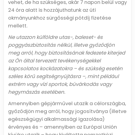
vehet, de ha szükséges, akár 7 napon belül vagy
24 óra alatt is hozzájuthatunk az úti
okmányunkhoz sürgősségi pótdíj fizetése
mellett.
Ne utazzon külföldre utas-, baleset- és
poggyászbiztosítás nélkül, illetve győződjön
meg arról, hogy biztosításának fedezete kiterjed
az Ön által tervezett tevékenységekkel
kapcsolatos kockázatokra – és szükség esetén
széles körű segítségnyújtásra –, mint például
extrém vagy vízi sportok, búvárkodás vagy
hegymászás esetében.
Amennyiben gépjárművel utazik a célországba,
győződjön meg arról, hogy jogosítványa (illetve
egészségügyi alkalmassági igazolása)
érvényes és – amennyiben az Európai Unión
kívülre utazik – hogy kiváltotta nemzetközi