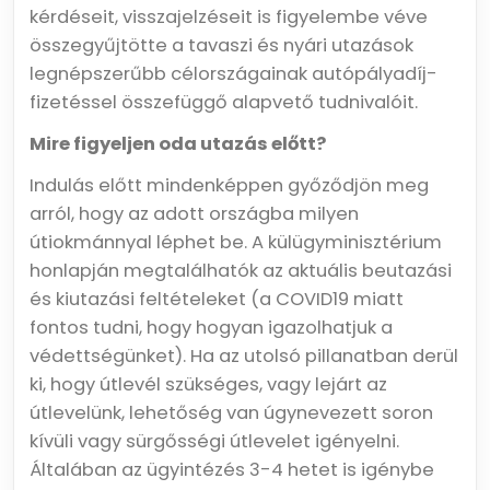
kérdéseit, visszajelzéseit is figyelembe véve
összegyűjtötte a tavaszi és nyári utazások
legnépszerűbb célországainak autópályadíj-
fizetéssel összefüggő alapvető tudnivalóit.
Mire figyeljen oda utazás előtt?
Indulás előtt mindenképpen győződjön meg
arról, hogy az adott országba milyen
útiokmánnyal léphet be. A külügyminisztérium
honlapján megtalálhatók az aktuális beutazási
és kiutazási feltételeket (a COVID19 miatt
fontos tudni, hogy hogyan igazolhatjuk a
védettségünket). Ha az utolsó pillanatban derül
ki, hogy útlevél szükséges, vagy lejárt az
útlevelünk, lehetőség van úgynevezett soron
kívüli vagy sürgősségi útlevelet igényelni.
Általában az ügyintézés 3-4 hetet is igénybe