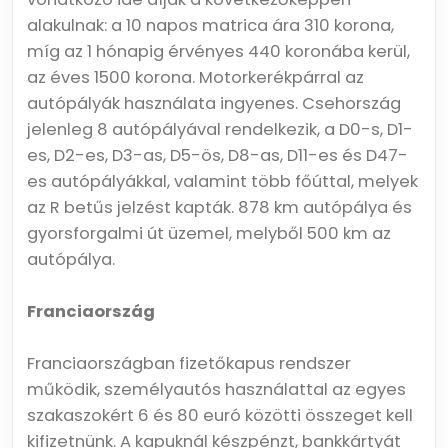
alakulnak: a 10 napos matrica ára 310 korona,
míg az 1 hónapig érvényes 440 koronába kerül,
az éves 1500 korona. Motorkerékpárral az
autópályák használata ingyenes. Csehország
jelenleg 8 autópályával rendelkezik, a D0-s, D1-
es, D2-es, D3-as, D5-ös, D8-as, D11-es és D47-
es autópályákkal, valamint több főúttal, melyek
az R betűs jelzést kapták. 878 km autópálya és
gyorsforgalmi út üzemel, melyből 500 km az
autópálya.
Franciaország
Franciaországban fizetőkapus rendszer
működik, személyautós használattal az egyes
szakaszokért 6 és 80 euró közötti összeget kell
kifizetnünk. A kapuknál készpénzt, bankkártyát