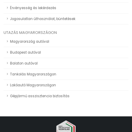
Érvényesség és lekérdezés
Jogosulatlan úthasználat, büntetések
UTAZÁS MAGYARORSZÁGON
Magyarország autóval
Budapest autóval
Balaton autóval
Tankolás Magyarországon
Lakóautó Magyarországon
Gépjármű asszisztencia biztosítás