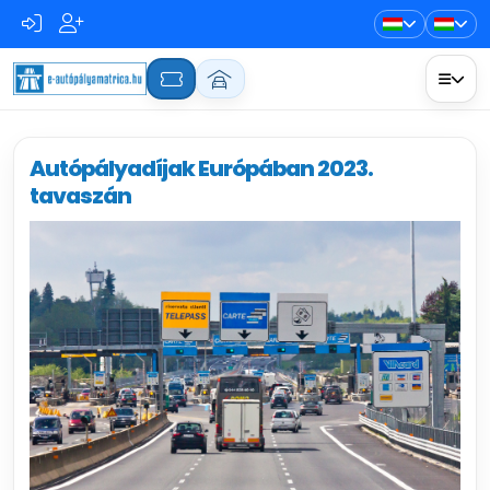
Autópályadíjak Európában 2023.
tavaszán