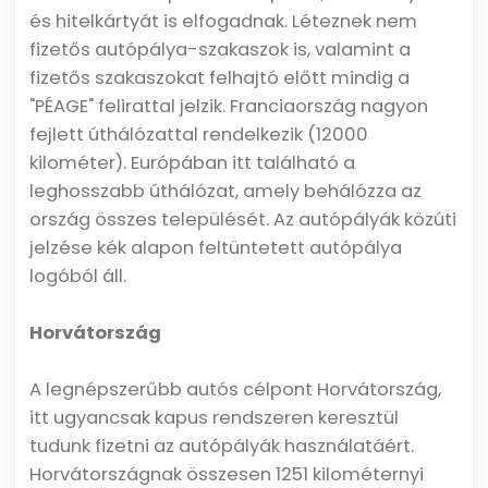
és hitelkártyát is elfogadnak. Léteznek nem
fizetős autópálya-szakaszok is, valamint a
fizetős szakaszokat felhajtó előtt mindig a
"PÉAGE" felirattal jelzik. Franciaország nagyon
fejlett úthálózattal rendelkezik (12000
kilométer). Európában itt található a
leghosszabb úthálózat, amely behálózza az
ország összes települését. Az autópályák közúti
jelzése kék alapon feltüntetett autópálya
logóból áll.
Horvátország
A legnépszerűbb autós célpont Horvátország,
itt ugyancsak kapus rendszeren keresztül
tudunk fizetni az autópályák használatáért.
Horvátországnak összesen 1251 kilométernyi