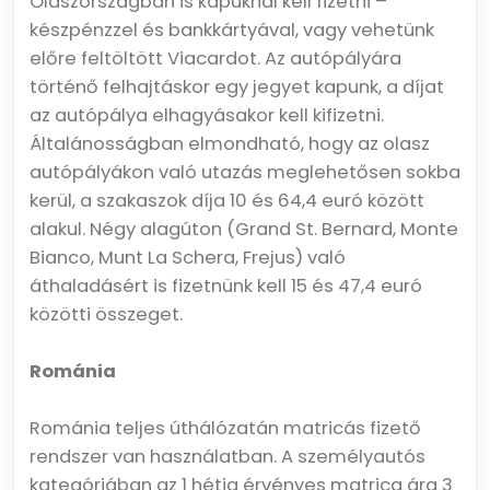
Olaszországban is kapuknál kell fizetni –
készpénzzel és bankkártyával, vagy vehetünk
előre feltöltött Viacardot. Az autópályára
történő felhajtáskor egy jegyet kapunk, a díjat
az autópálya elhagyásakor kell kifizetni.
Általánosságban elmondható, hogy az olasz
autópályákon való utazás meglehetősen sokba
kerül, a szakaszok díja 10 és 64,4 euró között
alakul. Négy alagúton (Grand St. Bernard, Monte
Bianco, Munt La Schera, Frejus) való
áthaladásért is fizetnünk kell 15 és 47,4 euró
közötti összeget.
Románia
Románia teljes úthálózatán matricás fizető
rendszer van használatban. A személyautós
kategóriában az 1 hétig érvényes matrica ára 3