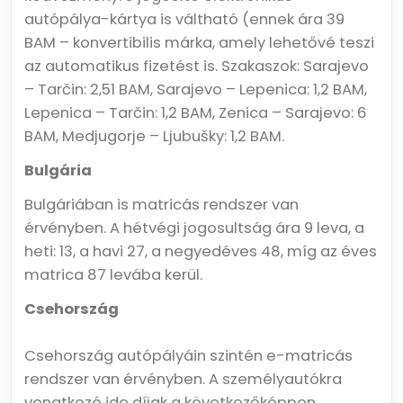
autópálya-kártya is váltható (ennek ára 39
BAM – konvertibilis márka, amely lehetővé teszi
az automatikus fizetést is. Szakaszok: Sarajevo
– Tarčin: 2,51 BAM, Sarajevo – Lepenica: 1,2 BAM,
Lepenica – Tarčin: 1,2 BAM, Zenica – Sarajevo: 6
BAM, Medjugorje – Ljubušky: 1,2 BAM.
Bulgária
Bulgáriában is matricás rendszer van
érvényben. A hétvégi jogosultság ára 9 leva, a
heti: 13, a havi 27, a negyedéves 48, míg az éves
matrica 87 levába kerül.
Csehország
Csehország autópályáin szintén e-matricás
rendszer van érvényben. A személyautókra
vonatkozó ide díjak a következőképpen