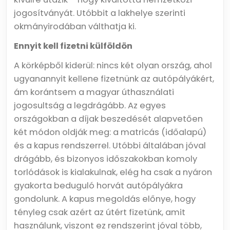
jogosítványát. Utóbbit a lakhelye szerinti
okmányirodában válthatja ki.
Ennyit kell fizetni külföldön
A körképből kiderül: nincs két olyan ország, ahol
ugyanannyit kellene fizetnünk az autópályákért,
ám korántsem a magyar úthasználati
jogosultság a legdrágább. Az egyes
országokban a díjak beszedését alapvetően
két módon oldják meg: a matricás (időalapú)
és a kapus rendszerrel. Utóbbi általában jóval
drágább, és bizonyos időszakokban komoly
torlódások is kialakulnak, elég ha csak a nyáron
gyakorta beduguló horvát autópályákra
gondolunk. A kapus megoldás előnye, hogy
tényleg csak azért az útért fizetünk, amit
használunk, viszont ez rendszerint jóval több,