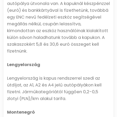
autópálya útvonala van. A kapuknál készpénzzel
(euró) és bankkártyával is fizethetünk, továbbá
egy ENC nevű fedélzeti eszköz segítségével
megállás nélkül, csupán lelassítva,
kimondottan az eszköz használóinak kialakított
külön sávon haladhatunk tovább a kapukon. A
szakaszokért 5,8 és 30,6 euró összeget kell
fizetnünk.
Lengyelország
Lengyelország is kapus rendszerrel szedi az
útdíjat, az A1, A2 és A4 jelű autópályákon kell
fizetni. Járműkategóriától függően 0,2-0,5
zlotyi (PLN)/km alakul tarifa.
Montenegró