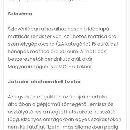
Szlovénia
Szlovéniában a hazaihoz hasonló időalapú
matricás rendszer van. Az 1 hetes matrica ára
személygépkocsira (2A kategória) 15 euró, az 1
hónapos matrica ára 30 euró. A matricák
beszerezhetők benzinkutaknál, akár
Magyarországon is a MOL-kutaknál.
Jó tudni: ahol nem kell fizetni
Az egyes országokban az útdíjak mértéke
általában a gépjármű tömegétől, emissziós
osztályától és a megtett útszakasz hosszától
függ. Bizonyos országokban egyes szakaszokon
nem kell útdíjat fizetni, más államokban pedig