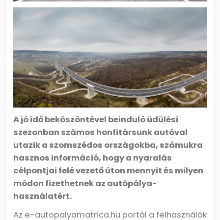
A jó idő beköszöntével beinduló üdülési
szezonban számos honfitársunk autóval
utazik a szomszédos országokba, számukra
hasznos információ, hogy a nyaralás
célpontjai felé vezető úton mennyit és milyen
módon fizethetnek az autópálya-
használatért.
Az e-autopalyamatrica.hu portál a felhasználók