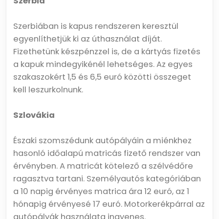
Szerbia
Szerbiában is kapus rendszeren keresztül
egyenlíthetjük ki az úthasználat díját.
Fizethetünk készpénzzel is, de a kártyás fizetés
a kapuk mindegyikénél lehetséges. Az egyes
szakaszokért 1,5 és 6,5 euró közötti összeget
kell leszurkolnunk.
Szlovákia
Északi szomszédunk autópályáin a miénkhez
hasonló időalapú matricás fizető rendszer van
érvényben. A matricát kötelező a szélvédőre
ragasztva tartani. Személyautós kategóriában
a 10 napig érvényes matrica ára 12 euró, az 1
hónapig érvényesé 17 euró. Motorkerékpárral az
autópályák használata ingyenes.