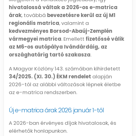
hivatalossá váltak a 2026-os e-matrica
árak
, továbbá
bevezetésre kerül az új M1
regionális matrica
, valamint a
kedvezményes Borsod-Abaúj-Zemplén
vármegyei matrica
. Emellett
fizetőssé válik
az M6-os autópálya Ivándárdáig, az
országhatárig tartó szakasza
.
A Magyar Közlöny 143. számában kihirdetett
34/2025. (XI. 30.) ÉKM rendelet
alapján
2026-tól az alábbi változások lépnek életbe
az e-matrica rendszerben.
Új e-matrica árak 2026. január 1-től
A 2026-ban érvényes díjak hivatalosak, és
elérhetők honlapunkon.