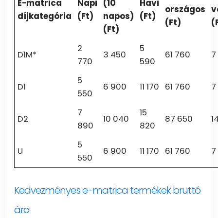
E-matrica
Napi
(10
Havi
országos
v
díjkategória
(Ft)
napos)
(Ft)
(Ft)
(
(Ft)
2
5
D1M*
3 450
61 760
7
770
590
5
D1
6 900
11 170
61 760
7
550
7
15
D2
10 040
87 650
1
890
820
5
U
6 900
11 170
61 760
7
550
Kedvezményes e-matrica termékek bruttó
ára