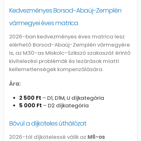
Kedvezményes Borsod-Abaúj-Zemplén
vármegyei éves matrica
2026-ban kedvezményes éves matrica lesz
elérhető Borsod-Abaúj-Zemplén vármegyére
is, az M30-as Miskolc–Szikszó szakaszát érintő
kivitelezési problémák és lezárások miatti
kellemetlenségek kompenzálására.
Ára:
2 500 Ft
– D1, D1M, U díjkategória
5 000 Ft
– D2 díjkategória
Bővül a díjköteles úthálózat
2026-tól díjkötelessé válik az
M6-os