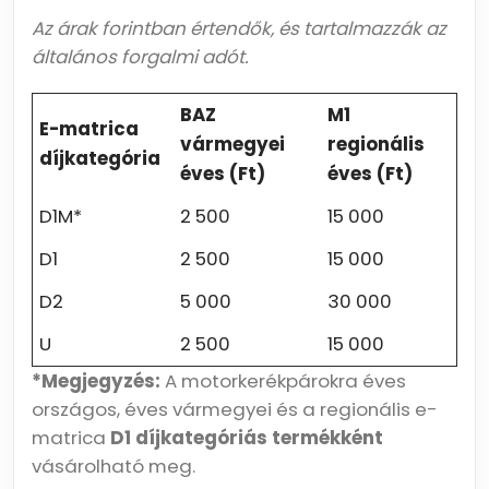
Az árak forintban értendők, és tartalmazzák az
általános forgalmi adót.
BAZ
M1
E-matrica
vármegyei
regionális
díjkategória
éves (Ft)
éves (Ft)
D1M*
2 500
15 000
D1
2 500
15 000
D2
5 000
30 000
U
2 500
15 000
*Megjegyzés:
A motorkerékpárokra éves
országos, éves vármegyei és a regionális e-
matrica
D1 díjkategóriás termékként
vásárolható meg.