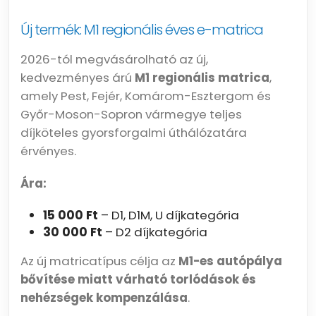
Új termék: M1 regionális éves e-matrica
2026-tól megvásárolható az új,
kedvezményes árú
M1 regionális matrica
,
amely Pest, Fejér, Komárom-Esztergom és
Győr-Moson-Sopron vármegye teljes
díjköteles gyorsforgalmi úthálózatára
érvényes.
Ára:
15 000 Ft
– D1, D1M, U díjkategória
30 000 Ft
– D2 díjkategória
Az új matricatípus célja az
M1-es autópálya
bővítése miatt várható torlódások és
nehézségek kompenzálása
.