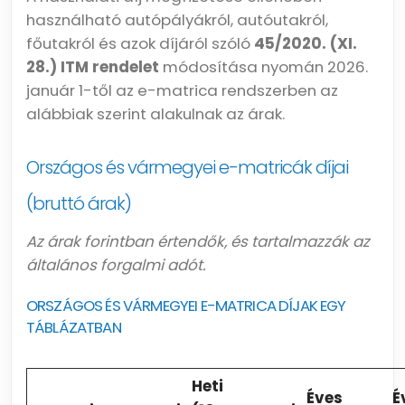
használható autópályákról, autóutakról,
főutakról és azok díjáról szóló
45/2020. (XI.
28.) ITM rendelet
módosítása nyomán 2026.
január 1-től az e-matrica rendszerben az
alábbiak szerint alakulnak az árak.
Országos és vármegyei e-matricák díjai
(bruttó árak)
Az árak forintban értendők, és tartalmazzák az
általános forgalmi adót.
ORSZÁGOS ÉS VÁRMEGYEI E-MATRICA DÍJAK EGY
TÁBLÁZATBAN
Heti
Éves
É