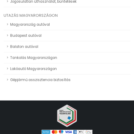
Jogosulatlan úthasználat, büntetések
UTAZÁS MAGYARORSZÁGON
Magyarország autóval
Budapest autóval
Balaton autóval
Tankolás Magyarországon
Lakóautó Magyarországon
Gépjármű asszisztencia biztosítás